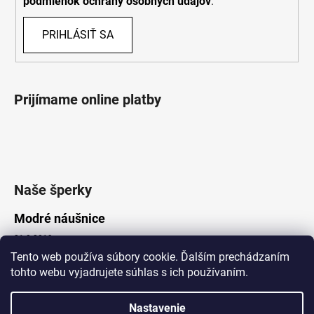
podmienok ochrany osobných údajov
.
PRIHLÁSIŤ SA
Prijímame online platby
Naše šperky
Modré náušnice
21.8.2019
Tento web používa súbory cookie. Ďalším prechádzaním
tohto webu vyjadrujete súhlas s ich používaním.
Vytvoril Shoptet
Nastavenie
Copyright 2026
Lotka.sk
. Všetky práva vyhradené.