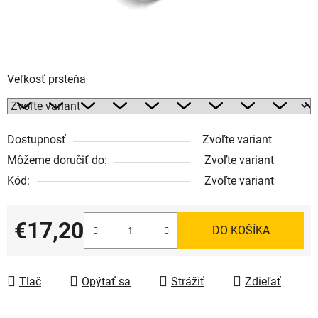
Veľkosť prsteňa
Dostupnosť
Zvoľte variant
Môžeme doručiť do:
Zvoľte variant
Kód:
Zvoľte variant
€17,20
DO KOŠÍKA
Jednotková cena:
Tlač
Opýtať sa
Strážiť
Zdieľať