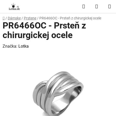
Prejsť
Hľadať
NÁKUP
na
obsah
KOŠÍK
Domov
/
Dámske
/
Prstene
/
PR6466OC - Prsteň z chirurgickej ocele
PR6466OC - Prsteň z
chirurgickej ocele
Značka:
Lotka