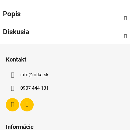
Popis
Diskusia
Z
á
Kontakt
p
ä
info
@
lotka.sk
t
i
0907 444 131
e
Informácie