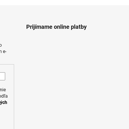
Prijímame online platby
o
 e-
nie
odľa
ných