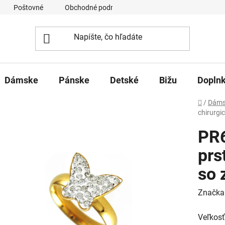
Poštovné
Obchodné podmienky
Ochrana osobných úd
Dámske
Pánske
Detské
Bižu
Dopln
Domov
/
Dáms
chirurgic
PR
prs
so 
Značka
Veľkosť