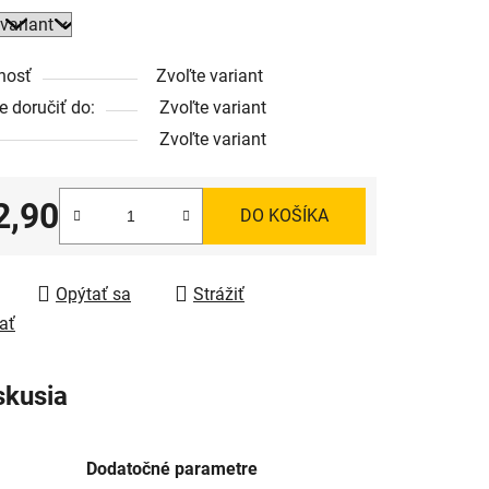
nosť
Zvoľte variant
 doručiť do:
Zvoľte variant
Zvoľte variant
2,90
DO KOŠÍKA
tková cena:
Opýtať sa
Strážiť
ať
skusia
Dodatočné parametre