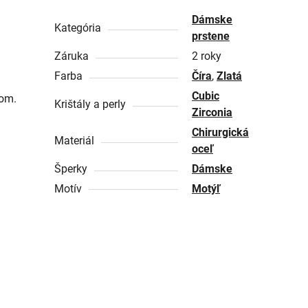
Dámske
Kategória
prstene
Záruka
2 roky
Farba
Číra
,
Zlatá
Cubic
kom.
Krištály a perly
Zirconia
Chirurgická
Materiál
oceľ
Šperky
Dámske
Motív
Motýľ