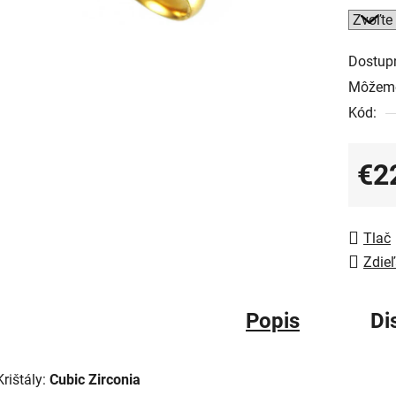
Dostup
Môžeme
Kód:
€2
Jedno
Tlač
Zdieľ
Popis
Di
Krištály:
Cubic Zirconia