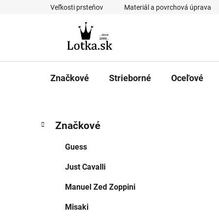
Prejsť
Veľkosti prsteňov
Materiál a povrchová úprava
na
obsah
Značkové
Strieborné
Oceľové
B
K
Preskočiť
Značkové
a
kategórie
o
t
č
Guess
e
n
g
Just Cavalli
ý
ó
p
r
Manuel Zed Zoppini
i
a
e
n
Misaki