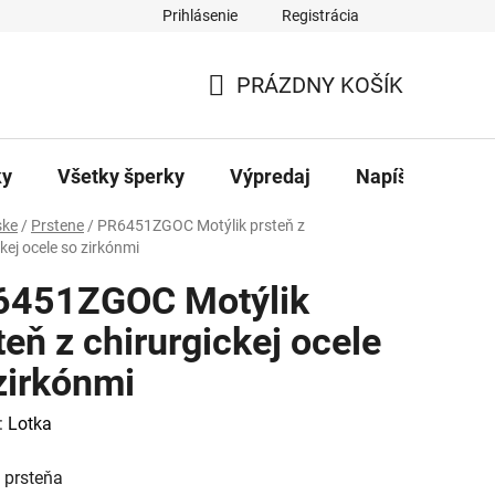
Prihlásenie
Registrácia
ajov
Kontakty
PRÁZDNY KOŠÍK
NÁKUPNÝ
KOŠÍK
ky
Všetky šperky
Výpredaj
Napíšte nám
ke
/
Prstene
/
PR6451ZGOC Motýlik prsteň z
kej ocele so zirkónmi
6451ZGOC Motýlik
teň z chirurgickej ocele
zirkónmi
:
Lotka
 prsteňa