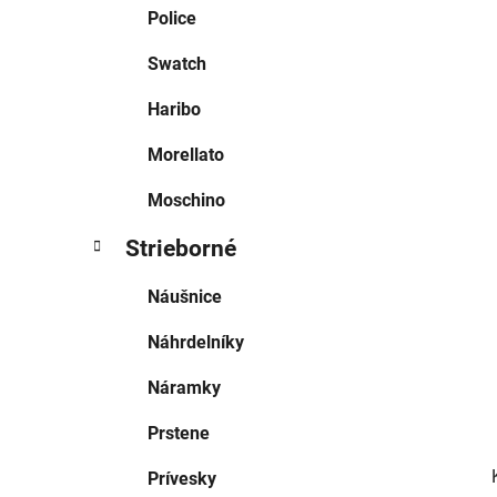
e
Police
l
Swatch
Haribo
Morellato
Moschino
Strieborné
Náušnice
Náhrdelníky
Náramky
Prstene
Prívesky