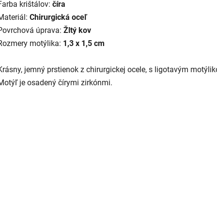
Farba krištálov:
číra
Materiál:
Chirurgická oceľ
Povrchová úprava:
Žltý kov
Rozmery motýlika:
1,3 x 1,5 cm
Krásny, jemný prstienok z chirurgickej ocele, s ligotavým motýli
Motýľ je osadený čírymi zirkónmi.