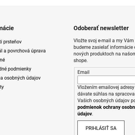
mácie
Odoberať newsletter
Vložte svoj e-mail a my Vám
i prsteňov
budeme zasielať informácie 
ál a povrchová úprava
nových produktoch na našom
né
shope.
dné podmienky
Email
a osobných údajov
ty
Vložením emailovej adresy
dávate súhlas na spracova
Vašich osobných údajov p
podmienok ochrany osob
údajov
.
PRIHLÁSIŤ SA