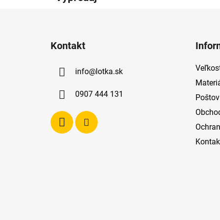
Z
á
Kontakt
Infor
p
ä
Veľkost
info
@
lotka.sk
t
Materi
i
0907 444 131
Poštov
e
Obcho
Ochran
Kontak