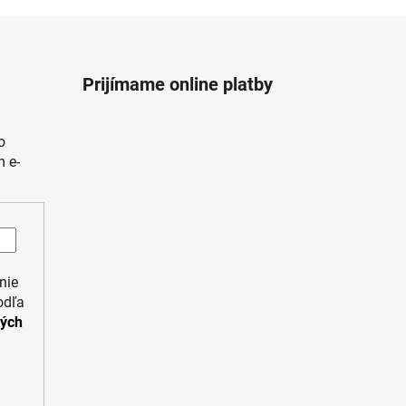
Prijímame online platby
o
 e-
nie
odľa
ných