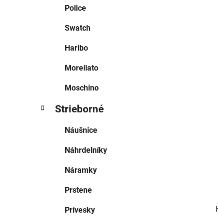
e
Police
l
Swatch
Haribo
Morellato
Moschino
Strieborné
Náušnice
Náhrdelníky
Náramky
Prstene
Prívesky