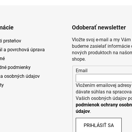
mácie
Odoberať newsletter
Vložte svoj e-mail a my Vám
i prsteňov
budeme zasielať informácie 
ál a povrchová úprava
nových produktoch na našom
né
shope.
dné podmienky
Email
a osobných údajov
ty
Vložením emailovej adresy
dávate súhlas na spracova
Vašich osobných údajov p
podmienok ochrany osob
údajov
.
PRIHLÁSIŤ SA