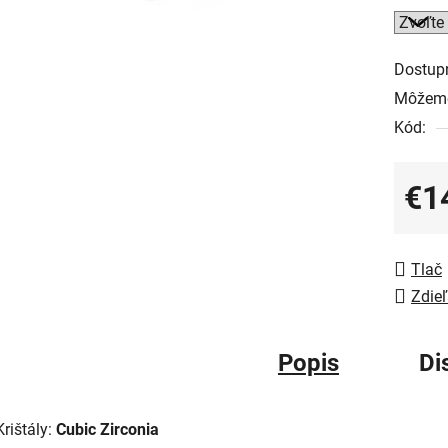
Dostup
Môžeme
Kód:
€1
Jedno
Tlač
Zdieľ
Popis
Di
Krištály:
Cubic Zirconia