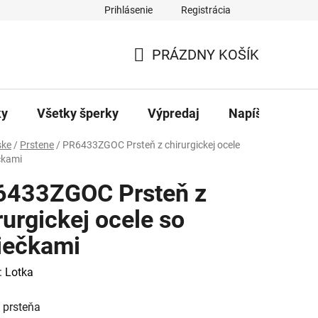
Prihlásenie
Registrácia
ajov
Kontakty
PRÁZDNY KOŠÍK
NÁKUPNÝ
KOŠÍK
ky
Všetky šperky
Výpredaj
Napíšte nám
ke
/
Prstene
/
PR6433ZGOC Prsteň z chirurgickej ocele
čkami
6433ZGOC Prsteň z
rurgickej ocele so
iečkami
:
Lotka
 prsteňa