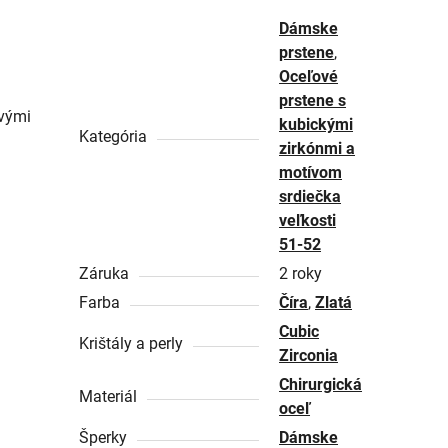
Dámske
prstene
,
Oceľové
prstene s
avými
kubickými
Kategória
zirkónmi a
motívom
srdiečka
veľkosti
51-52
Záruka
2 roky
Farba
Číra
,
Zlatá
Cubic
Krištály a perly
Zirconia
Chirurgická
Materiál
oceľ
Šperky
Dámske