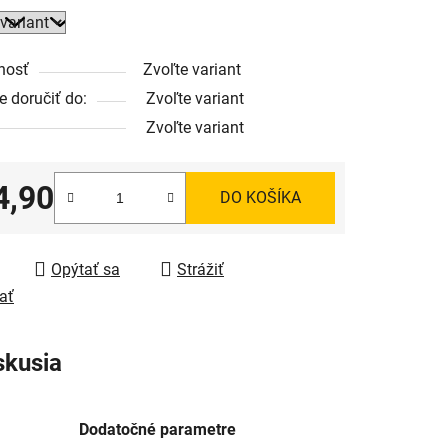
nosť
Zvoľte variant
 doručiť do:
Zvoľte variant
Zvoľte variant
4,90
DO KOŠÍKA
tková cena:
Opýtať sa
Strážiť
ať
skusia
Dodatočné parametre