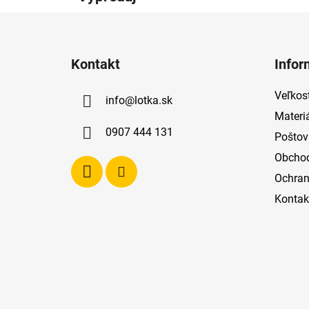
Z
á
Kontakt
Infor
p
ä
Veľkost
info
@
lotka.sk
t
Materi
i
0907 444 131
Poštov
e
Obcho
Ochran
Kontak