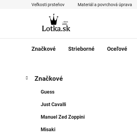
Prejsť
Veľkosti prsteňov
Materiál a povrchová úprava
na
obsah
Značkové
Strieborné
Oceľové
B
K
Preskočiť
Značkové
a
kategórie
o
t
č
Guess
e
n
g
Just Cavalli
ý
ó
p
r
Manuel Zed Zoppini
i
a
e
n
Misaki