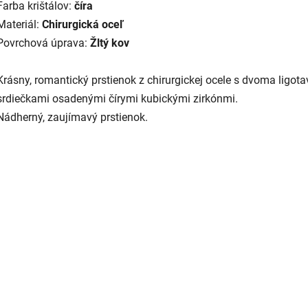
Farba krištálov:
číra
Materiál:
Chirurgická oceľ
Povrchová úprava:
Žltý kov
Krásny, romantický prstienok z chirurgickej ocele s dvoma ligot
srdiečkami osadenými čírymi kubickými zirkónmi.
Nádherný, zaujímavý prstienok.