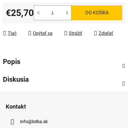
€25,70
DO KOŠÍKA
Jednotková cena:
Tlač
Opýtať sa
Strážiť
Zdieľať
Popis
Diskusia
Z
á
Kontakt
p
ä
info
@
lotka.sk
t