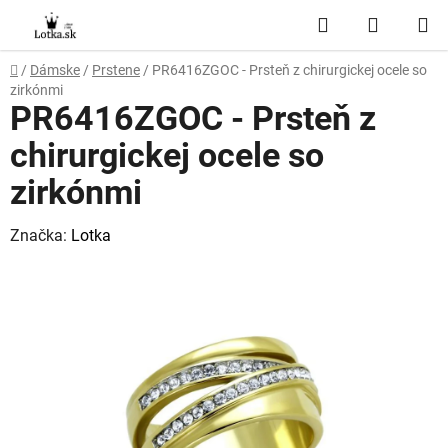
Prejsť
Hľadať
NÁKUP
na
obsah
KOŠÍK
Domov
/
Dámske
/
Prstene
/
PR6416ZGOC - Prsteň z chirurgickej ocele so
zirkónmi
PR6416ZGOC - Prsteň z
chirurgickej ocele so
zirkónmi
Značka:
Lotka