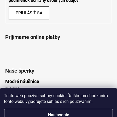
podmienok ochrany osobných údajov
.
PRIHLÁSIŤ SA
Prijímame online platby
Naše šperky
Modré náušnice
21.8.2019
Tento web používa súbory cookie. Ďalším prechádzaním
tohto webu vyjadrujete súhlas s ich používaním.
Vytvoril Shoptet
Nastavenie
Copyright 2026
Lotka.sk
. Všetky práva vyhradené.