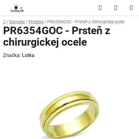
Prejsť
Hľadať
NÁKUP
na
obsah
KOŠÍK
Domov
/
Dámske
/
Prstene
/
PR6354GOC - Prsteň z chirurgickej ocele
PR6354GOC - Prsteň z
chirurgickej ocele
Značka:
Lotka