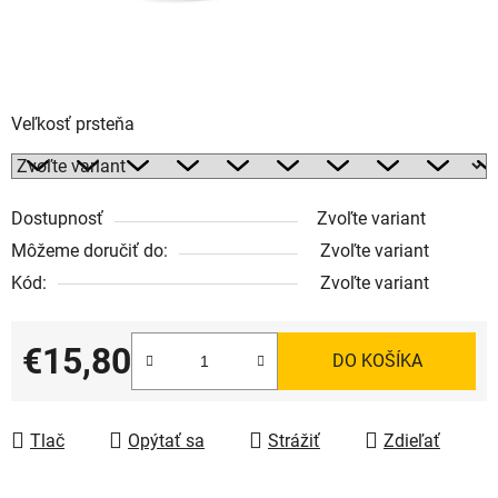
Veľkosť prsteňa
Dostupnosť
Zvoľte variant
Môžeme doručiť do:
Zvoľte variant
Kód:
Zvoľte variant
€15,80
DO KOŠÍKA
Jednotková cena:
Tlač
Opýtať sa
Strážiť
Zdieľať