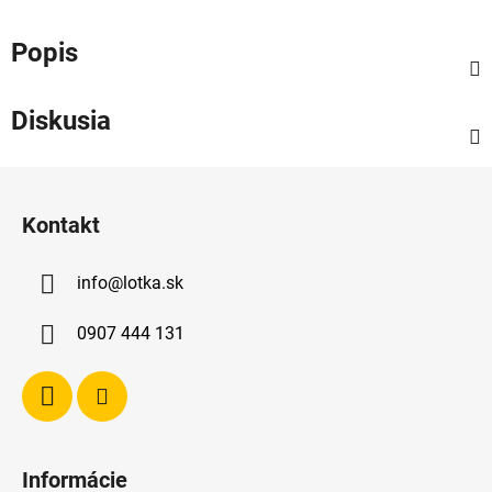
Popis
Diskusia
Z
á
Kontakt
p
ä
info
@
lotka.sk
t
i
0907 444 131
e
Informácie