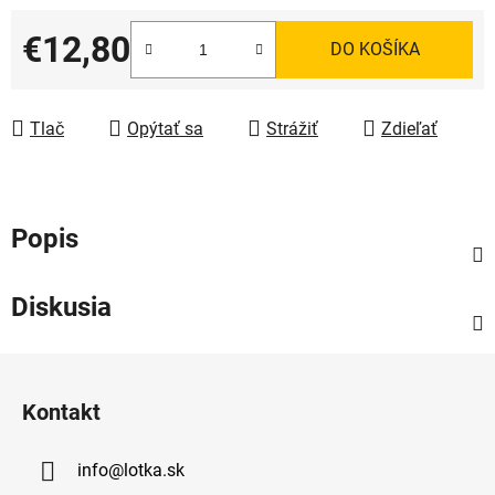
€12,80
DO KOŠÍKA
Jednotková cena:
Tlač
Opýtať sa
Strážiť
Zdieľať
Popis
Diskusia
Z
á
Kontakt
p
ä
info
@
lotka.sk
t