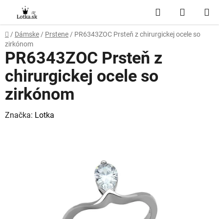
Prejsť
Hľadať
NÁKUP
na
obsah
KOŠÍK
Domov
/
Dámske
/
Prstene
/
PR6343ZOC Prsteň z chirurgickej ocele so
zirkónom
PR6343ZOC Prsteň z
chirurgickej ocele so
zirkónom
Značka:
Lotka