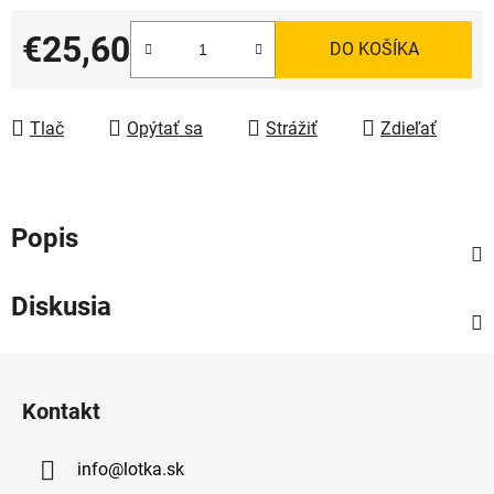
€25,60
DO KOŠÍKA
Jednotková cena:
Tlač
Opýtať sa
Strážiť
Zdieľať
Popis
Diskusia
Z
á
Kontakt
p
ä
info
@
lotka.sk
t