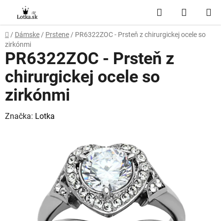
Prejsť
Hľadať
NÁKUP
na
obsah
KOŠÍK
Domov
/
Dámske
/
Prstene
/
PR6322ZOC - Prsteň z chirurgickej ocele so
zirkónmi
PR6322ZOC - Prsteň z
chirurgickej ocele so
zirkónmi
Značka:
Lotka