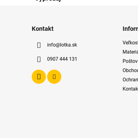
Z
á
Kontakt
Infor
p
ä
Veľkost
info
@
lotka.sk
t
Materi
i
0907 444 131
Poštov
e
Obcho
Ochran
Kontak