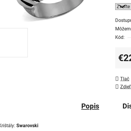
Dostup
Môžeme
Kód:
€2
Jedno
Tlač
Zdieľ
Popis
Di
Krištály:
Swarovski