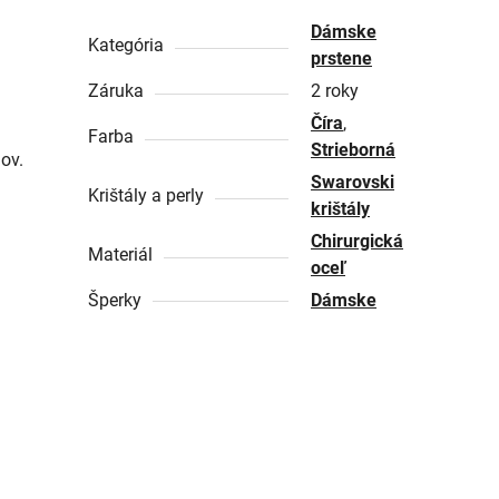
Dámske
Kategória
prstene
Záruka
2 roky
Číra
,
Farba
Strieborná
ov.
Swarovski
Krištály a perly
krištály
Chirurgická
Materiál
oceľ
Šperky
Dámske