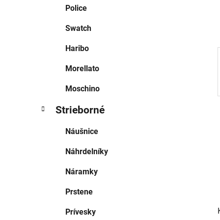
e
Police
l
Swatch
Haribo
Morellato
Moschino
Strieborné
Náušnice
Náhrdelníky
Náramky
Prstene
Prívesky