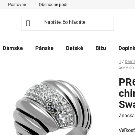
Poštovné
Obchodné podmienky
Ochrana osobných úd
Dámske
Pánske
Detské
Bižu
Dopln
Domov
/
Dáms
ocele so
PR6
chi
Swa
Značka
Veľkosť