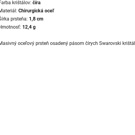
Farba krištálov:
číra
Materiál:
Chirurgická oceľ
Šírka prsteňa:
1,8 cm
Hmotnosť:
12,4 g
Masivný oceľový prsteň osadený pásom čírych Swarovski krištál