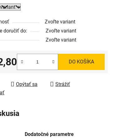
nosť
Zvoľte variant
 doručiť do:
Zvoľte variant
Zvoľte variant
2,80
DO KOŠÍKA
tková cena:
Opýtať sa
Strážiť
ať
skusia
Dodatočné parametre