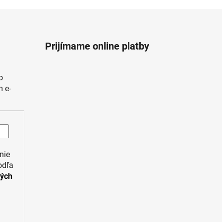
Prijímame online platby
o
 e-
nie
odľa
ných