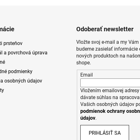
mácie
Odoberať newsletter
Vložte svoj e-mail a my Vám
i prsteňov
budeme zasielať informácie 
ál a povrchová úprava
nových produktoch na našom
né
shope.
dné podmienky
Email
a osobných údajov
ty
Vložením emailovej adresy
dávate súhlas na spracova
Vašich osobných údajov p
podmienok ochrany osob
údajov
.
PRIHLÁSIŤ SA