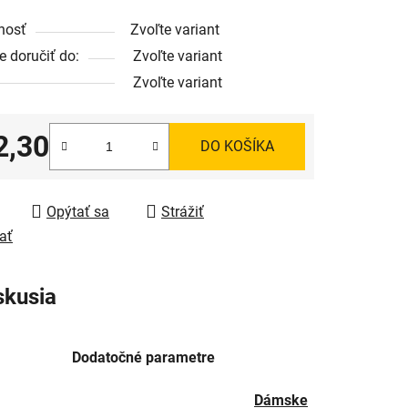
nosť
Zvoľte variant
 doručiť do:
Zvoľte variant
Zvoľte variant
2,30
DO KOŠÍKA
tková cena:
Opýtať sa
Strážiť
ať
skusia
Dodatočné parametre
Dámske