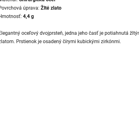
Povrchová úprava:
Žlté zlato
Hmotnosť:
4,4 g
Elegantný oceľový dvojprsteň, jedna jeho časť je potiahnutá žlt
zlatom. Prstienok je osadený čírymi kubickými zirkónmi.