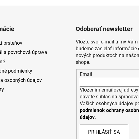
mácie
Odoberať newsletter
Vložte svoj e-mail a my Vám
i prsteňov
budeme zasielať informácie 
ál a povrchová úprava
nových produktoch na našom
né
shope.
dné podmienky
Email
a osobných údajov
ty
Vložením emailovej adresy
dávate súhlas na spracova
Vašich osobných údajov p
podmienok ochrany osob
údajov
.
PRIHLÁSIŤ SA