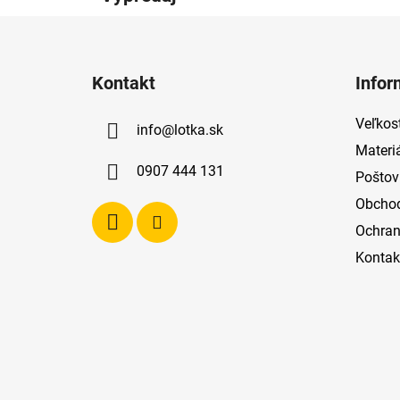
Z
á
Kontakt
Infor
p
ä
Veľkost
info
@
lotka.sk
t
Materi
i
0907 444 131
Poštov
e
Obcho
Ochran
Kontak