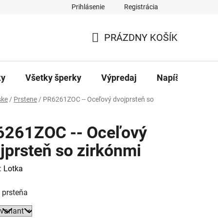
Prihlásenie
Registrácia
ajov
Kontakty
PRÁZDNY KOŠÍK
NÁKUPNÝ
KOŠÍK
ky
Všetky šperky
Výpredaj
Napíšte nám
ke
/
Prstene
/
PR6261ZOC -- Oceľový dvojprsteň so
261ZOC -- Oceľový
jprsteň so zirkónmi
:
Lotka
 prsteňa