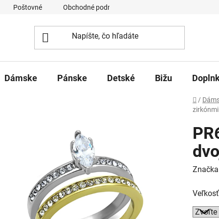
Poštovné
Obchodné podmienky
Ochrana osobných úd
Dámske
Pánske
Detské
Bižu
Dopln
Domov
/
Dáms
zirkónmi
PR6
dvo
Značka
Veľkosť