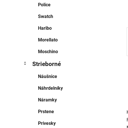
e
Police
l
Swatch
Haribo
Morellato
Moschino
Strieborné
Náušnice
Náhrdelníky
Náramky
Prstene
Prívesky