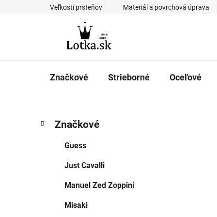
Prejsť
Veľkosti prsteňov
Materiál a povrchová úprava
na
obsah
Značkové
Strieborné
Oceľové
B
K
Preskočiť
Značkové
a
kategórie
o
t
č
Guess
e
n
g
Just Cavalli
ý
ó
p
r
Manuel Zed Zoppini
i
a
e
n
Misaki