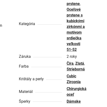
prstene
,
Oceľové
prstene s
kubickými
Kategória
ým
zirkónmi a
motívom
srdiečka
veľkosti
51-52
Záruka
2 roky
Číra
,
Zlatá
,
Farba
Strieborná
Cubic
Krištály a perly
Zirconia
Chirurgická
Materiál
oceľ
Šperky
Dámske