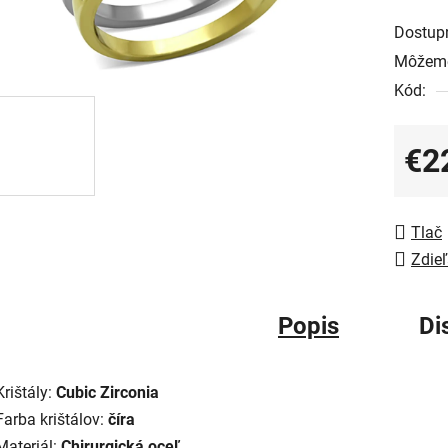
Dostup
Môžeme
Kód:
€2
Jedno
Tlač
Zdieľ
Popis
Di
Krištály:
Cubic Zirconia
Farba krištálov:
číra
Materiál:
Chirurgická oceľ