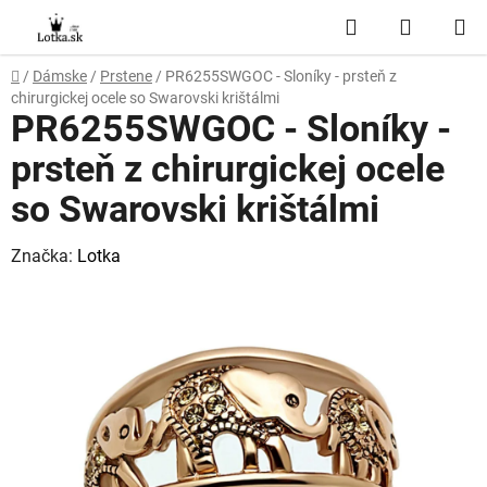
Prejsť
Hľadať
NÁKUP
na
obsah
KOŠÍK
Domov
/
Dámske
/
Prstene
/
PR6255SWGOC - Sloníky - prsteň z
chirurgickej ocele so Swarovski krištálmi
PR6255SWGOC - Sloníky -
prsteň z chirurgickej ocele
so Swarovski krištálmi
Značka:
Lotka