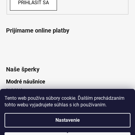
PRIHLÁSIŤ SA
Prijímame online platby
Naše šperky
Modré náušnice
21.8.2019
Tento web používa súbory cookie. Ďalším prechádzaním
tohto webu vyjadrujete súhlas s ich používaním.
Vytvoril Shoptet
Nastavenie
Copyright 2026
Lotka.sk
. Všetky práva vyhradené.
Upraviť nastavenie cookies
www.Lotka.sk - najkrajšie šperky za dobré ceny. Pri nákupe nad 50€