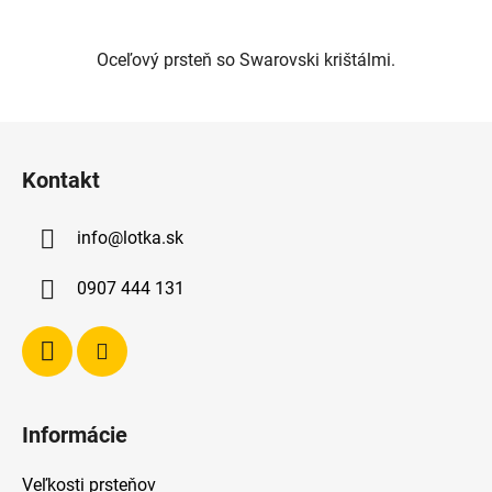
Oceľový prsteň so Swarovski krištálmi.
Z
á
Kontakt
p
ä
info
@
lotka.sk
t
i
0907 444 131
e
Informácie
Veľkosti prsteňov