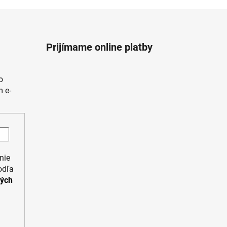
Prijímame online platby
o
 e-
nie
odľa
ných