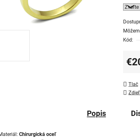
Dostup
Môžeme
Kód:
€2
Jedno
Tlač
Zdieľ
Popis
Di
Materiál:
Chirurgická oceľ