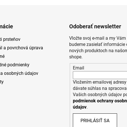
mácie
Odoberať newsletter
Vložte svoj e-mail a my Vám
i prsteňov
budeme zasielať informácie 
ál a povrchová úprava
nových produktoch na našom
né
shope.
dné podmienky
Email
a osobných údajov
ty
Vložením emailovej adresy
dávate súhlas na spracova
Vašich osobných údajov p
podmienok ochrany osob
údajov
.
PRIHLÁSIŤ SA