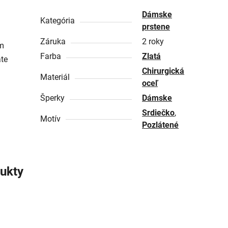
Dámske
Kategória
prstene
Záruka
2 roky
ým
Farba
Zlatá
te
Chirurgická
Materiál
oceľ
Šperky
Dámske
Srdiečko
,
Motív
Pozlátené
ukty