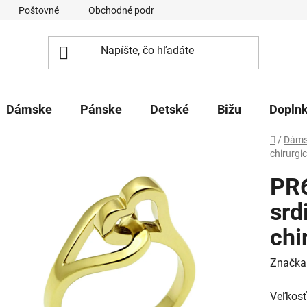
Poštovné
Obchodné podmienky
Ochrana osobných úd
Dámske
Pánske
Detské
Bižu
Dopln
Domov
/
Dáms
chirurgic
PR
srd
chi
Značka
Veľkosť