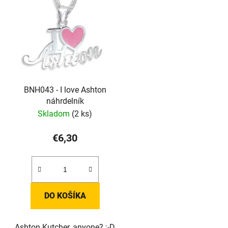
BNH043 - I love Ashton
náhrdelník
Skladom
(2 ks)
€6,30
DO KOŠÍKA
Ashton Kutcher, anyone? :-D