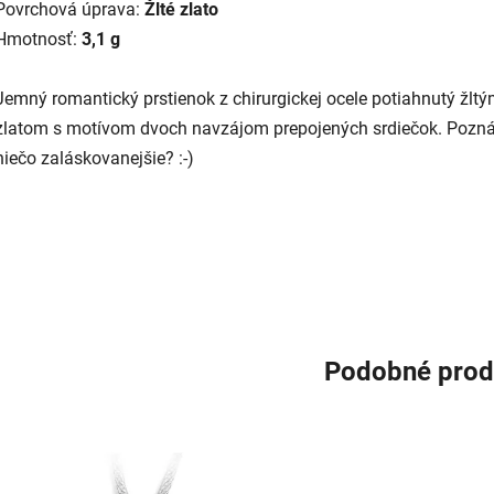
Povrchová úprava:
Žlté zlato
Hmotnosť:
3,1 g
Jemný romantický prstienok z chirurgickej ocele potiahnutý žlt
zlatom s motívom dvoch navzájom prepojených srdiečok. Pozná
niečo zaláskovanejšie? :-)
Podobné prod