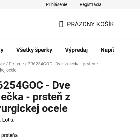
Prihlásenie
Registrácia
ajov
Kontakty
PRÁZDNY KOŠÍK
NÁKUPNÝ
KOŠÍK
ky
Všetky šperky
Výpredaj
Napíšte nám
ke
/
Prstene
/
PR6254GOC - Dve srdiečka - prsteň z
kej ocele
6254GOC - Dve
iečka - prsteň z
rurgickej ocele
:
Lotka
 prsteňa