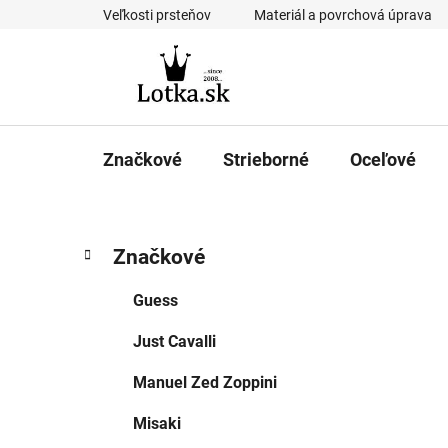
Prejsť
Veľkosti prsteňov
Materiál a povrchová úprava
na
obsah
Značkové
Strieborné
Oceľové
B
K
Preskočiť
Značkové
a
kategórie
o
t
č
Guess
e
n
g
Just Cavalli
ý
ó
p
r
Manuel Zed Zoppini
i
a
e
n
Misaki