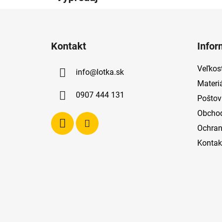
Z
á
Kontakt
Infor
p
ä
Veľkost
info
@
lotka.sk
t
Materi
i
0907 444 131
Poštov
e
Obcho
Ochran
Kontak