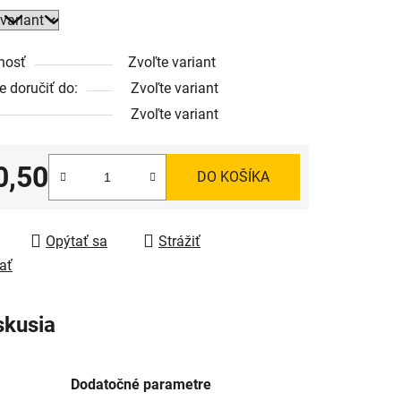
nosť
Zvoľte variant
 doručiť do:
Zvoľte variant
Zvoľte variant
0,50
DO KOŠÍKA
tková cena:
Opýtať sa
Strážiť
ať
skusia
Dodatočné parametre