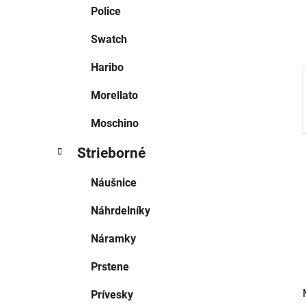
e
Police
l
Swatch
Haribo
Morellato
Moschino
Strieborné
Náušnice
Náhrdelníky
Náramky
Prstene
Prívesky