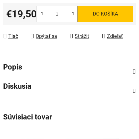
€19,50
DO KOŠÍKA
Jednotková cena:
Tlač
Opýtať sa
Strážiť
Zdieľať
Popis
Diskusia
Súvisiaci tovar