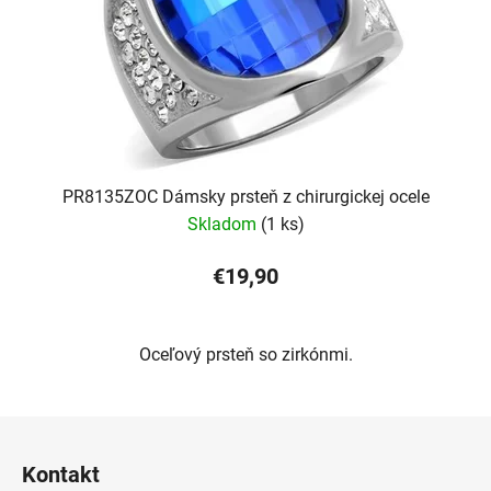
PR8135ZOC Dámsky prsteň z chirurgickej ocele
Skladom
(1 ks)
€19,90
Oceľový prsteň so zirkónmi.
Z
á
Kontakt
p