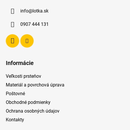
ä
info
@
lotka.sk
t
i
0907 444 131
e
Informácie
Veľkosti prsteňov
Materiál a povrchová úprava
Poštovné
Obchodné podmienky
Ochrana osobných údajov
Kontakty