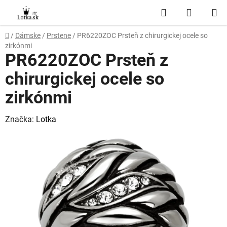
Prejsť
Hľadať
NÁKUP
na
obsah
KOŠÍK
Domov
/
Dámske
/
Prstene
/
PR6220ZOC Prsteň z chirurgickej ocele so
zirkónmi
PR6220ZOC Prsteň z
chirurgickej ocele so
zirkónmi
Značka:
Lotka