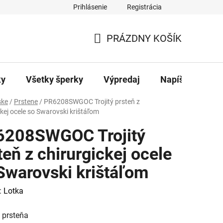
Prihlásenie
Registrácia
ajov
Kontakty
PRÁZDNY KOŠÍK
NÁKUPNÝ
KOŠÍK
ky
Všetky šperky
Výpredaj
Napíšte nám
ke
/
Prstene
/
PR6208SWGOC Trojitý prsteň z
ckej ocele so Swarovski krištáľom
6208SWGOC Trojitý
teň z chirurgickej ocele
Swarovski krištáľom
:
Lotka
 prsteňa