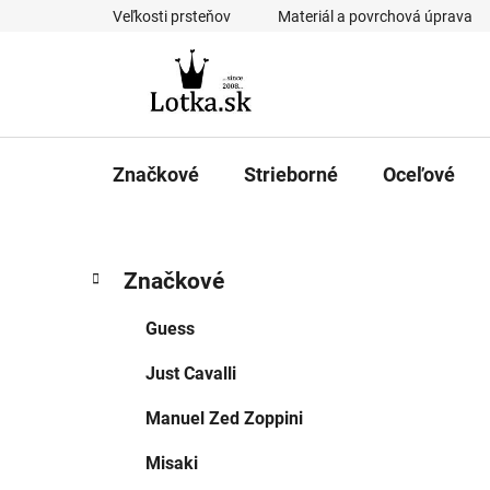
Prejsť
Veľkosti prsteňov
Materiál a povrchová úprava
na
obsah
Značkové
Strieborné
Oceľové
B
K
Preskočiť
Značkové
a
kategórie
o
t
č
Guess
e
n
g
Just Cavalli
ý
ó
p
r
Manuel Zed Zoppini
i
a
e
n
Misaki