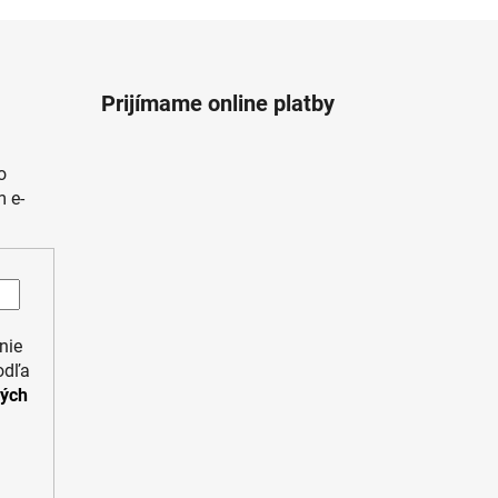
Prijímame online platby
o
 e-
nie
odľa
ných