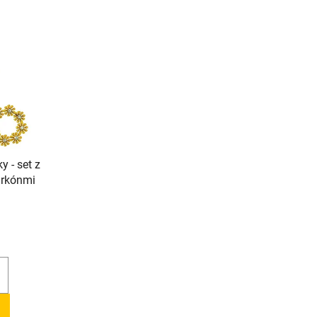
 - set z
zirkónmi