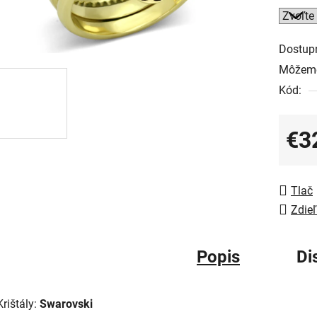
Dostup
Môžeme
Kód:
€3
Jedno
Tlač
Zdieľ
Popis
Di
Krištály:
Swarovski