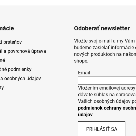
mácie
Odoberať newsletter
Vložte svoj e-mail a my Vám
i prsteňov
budeme zasielať informácie 
ál a povrchová úprava
nových produktoch na našom
né
shope.
dné podmienky
Email
a osobných údajov
ty
Vložením emailovej adresy
dávate súhlas na spracova
Vašich osobných údajov p
podmienok ochrany osob
údajov
.
PRIHLÁSIŤ SA