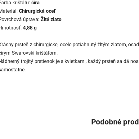
Farba krištáľu:
číra
Materiál:
Chirurgická oceľ
Povrchová úprava:
Žlté zlato
Hmotnosť:
4,88 g
Krásny prsteň z chirurgickej ocele potiahnutý žltým zlatom, osa
čírym Swarovski krištáľom.
Nádherný trojitý prstienok je s kvietkami, každý prsteň sa dá nos
samostatne.
Podobné prod