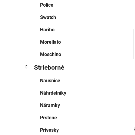
e
Police
l
Swatch
Haribo
Morellato
Moschino
Strieborné
Náušnice
Náhrdelníky
Náramky
Prstene
Prívesky