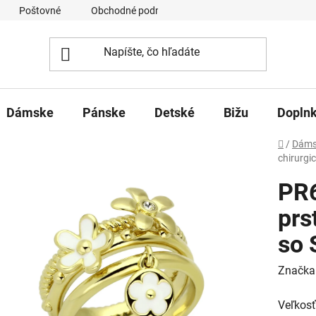
Poštovné
Obchodné podmienky
Ochrana osobných úd
Dámske
Pánske
Detské
Bižu
Dopln
Domov
/
Dáms
chirurgi
PR
prs
so 
Značka
Veľkosť