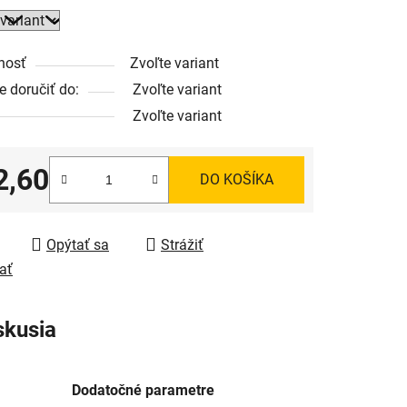
nosť
Zvoľte variant
 doručiť do:
Zvoľte variant
Zvoľte variant
2,60
DO KOŠÍKA
tková cena:
Opýtať sa
Strážiť
ať
skusia
Dodatočné parametre