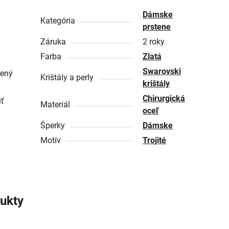
Dámske
Kategória
prstene
Záruka
2 roky
Farba
Zlatá
Swarovski
dený
Krištály a perly
krištály
Chirurgická
iť
Materiál
oceľ
Šperky
Dámske
Motív
Trojité
ukty