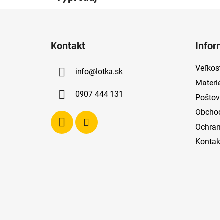
Z
á
Kontakt
Infor
p
ä
Veľkost
info
@
lotka.sk
t
Materi
i
0907 444 131
Poštov
e
Obcho
Ochran
Kontak