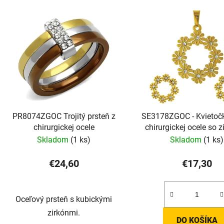
PR8074ZGOC Trojitý prsteň z
SE3178ZGOC - Kvietočky
chirurgickej ocele
chirurgickej ocele so 
Skladom
(1 ks)
Skladom
(1 ks)
€24,60
€17,30
Oceľový prsteň s kubickými
zirkónmi.
DO KOŠÍKA