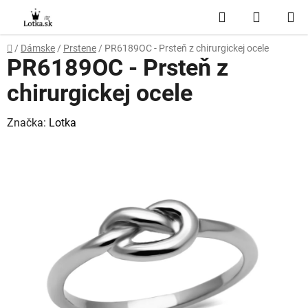
Prejsť
Hľadať
NÁKUP
na
obsah
KOŠÍK
Domov
/
Dámske
/
Prstene
/
PR6189OC - Prsteň z chirurgickej ocele
PR6189OC - Prsteň z
chirurgickej ocele
Značka:
Lotka