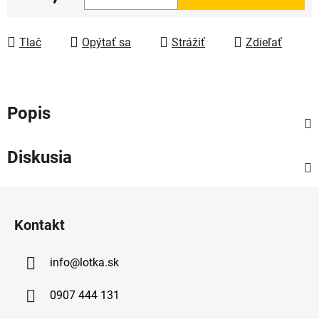
Jednotková cena:
Tlač
Opýtať sa
Strážiť
Zdieľať
Popis
Diskusia
Z
á
Kontakt
p
ä
info
@
lotka.sk
t
i
0907 444 131
e