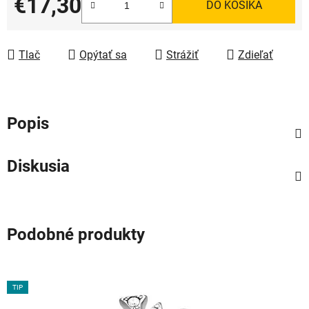
€17,30
DO KOŠÍKA
Jednotková cena:
Tlač
Opýtať sa
Strážiť
Zdieľať
Popis
Diskusia
Podobné produkty
TIP