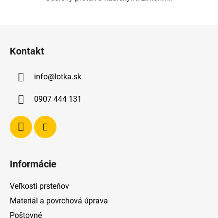
Z
á
Kontakt
p
ä
info
@
lotka.sk
t
i
0907 444 131
e
Informácie
Veľkosti prsteňov
Materiál a povrchová úprava
Poštovné