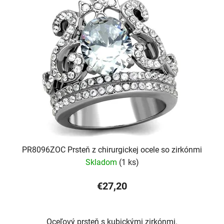
PR8096ZOC Prsteň z chirurgickej ocele so zirkónmi
Skladom
(1 ks)
€27,20
Oceľový prsteň s kubickými zirkónmi.