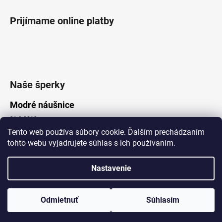
Prijímame online platby
Naše šperky
Modré náušnice
21.8.2019
Tento web používa súbory cookie. Ďalším prechádzaním
tohto webu vyjadrujete súhlas s ich používaním.
Vytvoril Shoptet
Nastavenie
Copyright 2026
Lotka.sk
. Všetky práva vyhradené.
Upraviť nastavenie cookies
www.Lotka.sk - najkrajšie šperky za dobré ceny. Pri nákupe nad 50€
poštovné zdarma. Nakupujte s dôverou - naša spoločnosť je s
Odmietnuť
Súhlasím
Vami už od roku 2008!