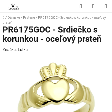
Prejsť
Hľadať
NÁKUP
na
obsah
KOŠÍK
Domov
/
Dámske
/
Prstene
/
PR6175GOC - Srdiečko s korunkou - oceľový
prsteň
PR6175GOC - Srdiečko s
korunkou - oceľový prsteň
Značka:
Lotka