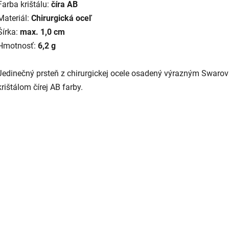
Farba krištálu:
číra AB
Materiál:
Chirurgická oceľ
Šírka:
max. 1,0 cm
Hmotnosť:
6,2 g
Jedinečný prsteň z chirurgickej ocele osadený výrazným Swarov
krištálom čírej AB farby.