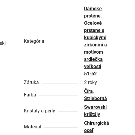
Dámske
prstene
,
Oceľové
prstene s
kubickými
Kategória
ski
zirkónmi a
motívom
srdiečka
veľkosti
51-52
Záruka
2 roky
Číra
,
Farba
Strieborná
Swarovski
Krištály a perly
krištály
Chirurgická
Materiál
oceľ