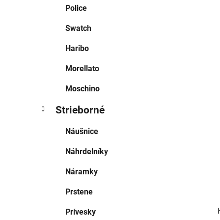
e
Police
l
Swatch
Haribo
Morellato
Moschino
Strieborné
Náušnice
Náhrdelníky
Náramky
Prstene
Prívesky