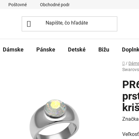
Poštovné
Obchodné podmienky
Ochrana osobných úd
Dámske
Pánske
Detské
Bižu
Dopln
Domov
/
Dáms
Swarovsk
PR
prs
kri
Značka
Veľkosť