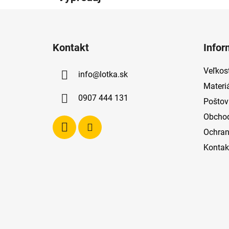
Z
á
Kontakt
Infor
p
ä
Veľkost
info
@
lotka.sk
t
Materi
i
0907 444 131
Poštov
e
Obcho
Ochran
Kontak