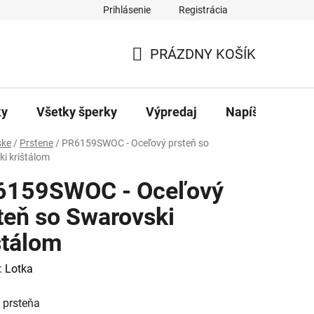
Prihlásenie
Registrácia
ajov
Kontakty
PRÁZDNY KOŠÍK
NÁKUPNÝ
KOŠÍK
ky
Všetky šperky
Výpredaj
Napíšte nám
ke
/
Prstene
/
PR6159SWOC - Oceľový prsteň so
i krištálom
6159SWOC - Oceľový
teň so Swarovski
štálom
:
Lotka
 prsteňa