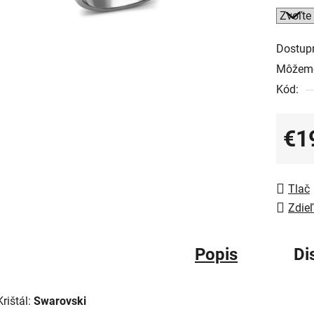
Dostup
Môžeme
Kód:
€1
Jedno
Tlač
Zdieľ
Popis
Di
Krištál:
Swarovski