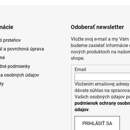
mácie
Odoberať newsletter
Vložte svoj e-mail a my Vám
i prsteňov
budeme zasielať informácie 
ál a povrchová úprava
nových produktoch na našom
né
shope.
dné podmienky
Email
a osobných údajov
ty
Vložením emailovej adresy
dávate súhlas na spracova
Vašich osobných údajov p
podmienok ochrany osob
údajov
.
PRIHLÁSIŤ SA