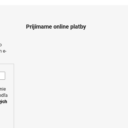
Prijímame online platby
o
 e-
nie
odľa
ných