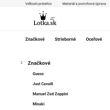
Prejsť
Veľkosti prsteňov
Materiál a povrchová úprava
na
obsah
Značkové
Strieborné
Oceľové
B
K
Preskočiť
Značkové
a
kategórie
o
t
č
Guess
e
n
g
Just Cavalli
ý
ó
p
r
Manuel Zed Zoppini
i
a
e
n
Misaki