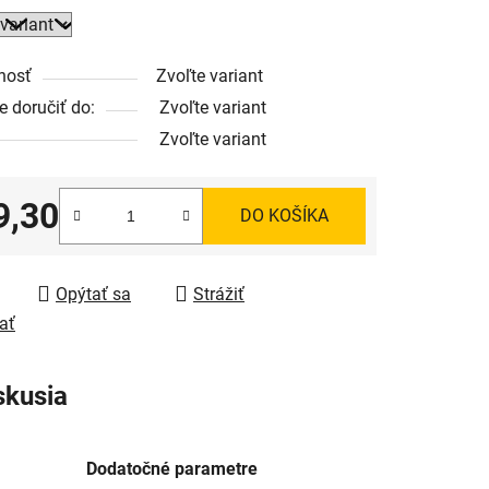
nosť
Zvoľte variant
 doručiť do:
Zvoľte variant
Zvoľte variant
9,30
DO KOŠÍKA
tková cena:
Opýtať sa
Strážiť
ať
skusia
Dodatočné parametre