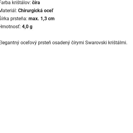
Farba krištálov:
číra
Materiál:
Chirurgická oceľ
Šírka prsteňa:
max. 1,3 cm
Hmotnosť:
4,0 g
Elegantný oceľový prsteň osadený čírymi Swarovski krištálmi.