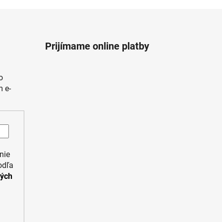
Prijímame online platby
o
 e-
nie
odľa
ných