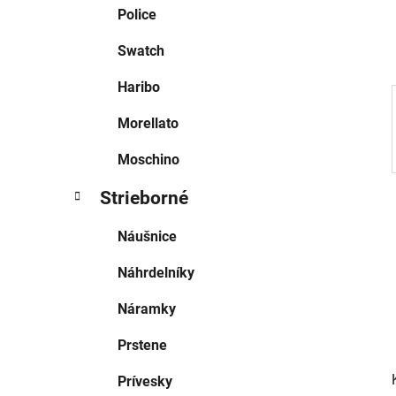
e
Police
l
Swatch
Haribo
Morellato
Moschino
Strieborné
Náušnice
Náhrdelníky
Náramky
Prstene
Prívesky