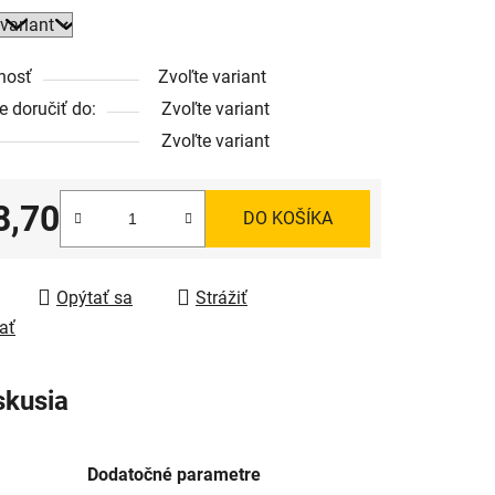
nosť
Zvoľte variant
 doručiť do:
Zvoľte variant
Zvoľte variant
8,70
DO KOŠÍKA
tková cena:
Opýtať sa
Strážiť
ať
skusia
Dodatočné parametre