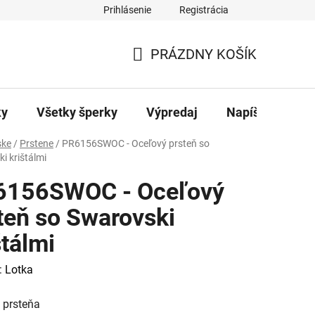
Prihlásenie
Registrácia
ajov
Kontakty
PRÁZDNY KOŠÍK
NÁKUPNÝ
KOŠÍK
ky
Všetky šperky
Výpredaj
Napíšte nám
ke
/
Prstene
/
PR6156SWOC - Oceľový prsteň so
i krištálmi
6156SWOC - Oceľový
teň so Swarovski
štálmi
:
Lotka
 prsteňa