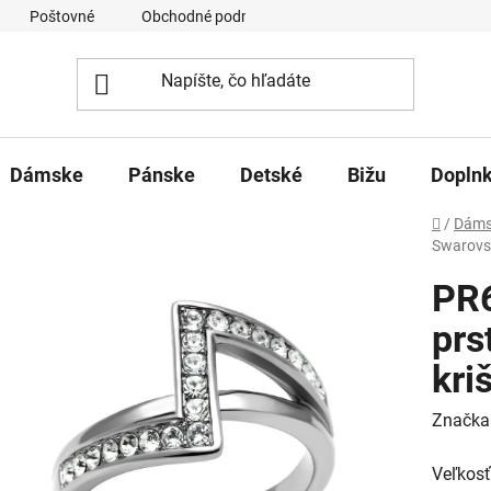
Poštovné
Obchodné podmienky
Ochrana osobných úd
Dámske
Pánske
Detské
Bižu
Dopln
Domov
/
Dáms
Swarovsk
PR
prs
kri
Značka
Veľkosť