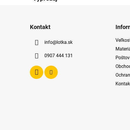
Z
á
Kontakt
Infor
p
ä
Veľkost
info
@
lotka.sk
t
Materi
i
0907 444 131
Poštov
e
Obcho
Ochran
Kontak