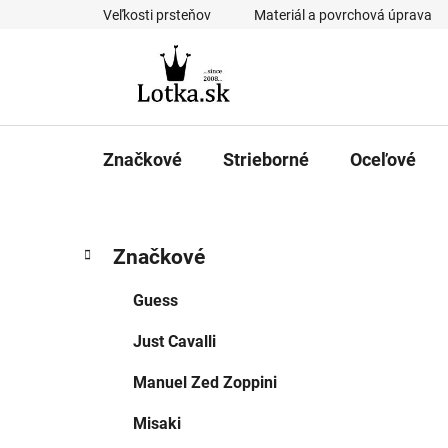
Prejsť
Veľkosti prsteňov
Materiál a povrchová úprava
na
obsah
Značkové
Strieborné
Oceľové
B
K
Preskočiť
Značkové
a
kategórie
o
t
č
Guess
e
n
g
Just Cavalli
ý
ó
p
r
Manuel Zed Zoppini
i
a
e
n
Misaki