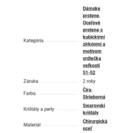
Dámske
prstene
,
Oceľové
prstene s
kubickými
Kategória
zirkónmi a
motívom
srdiečka
veľkosti
51-52
Záruka
2 roky
Číra
,
Farba
Strieborná
Swarovski
Krištály a perly
krištály
Chirurgická
Materiál
oceľ