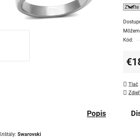
Dostup
Môžeme
Kód:
€1
Jedno
Tlač
Zdieľ
Popis
Di
Krištály:
Swarovski