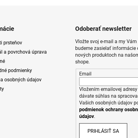
mácie
Odoberať newsletter
Vložte svoj e-mail a my Vám
i prsteňov
budeme zasielať informácie 
ál a povrchová úprava
nových produktoch na našom
né
shope.
dné podmienky
Email
a osobných údajov
ty
Vložením emailovej adresy
dávate súhlas na spracova
Vašich osobných údajov p
podmienok ochrany osob
údajov
.
PRIHLÁSIŤ SA