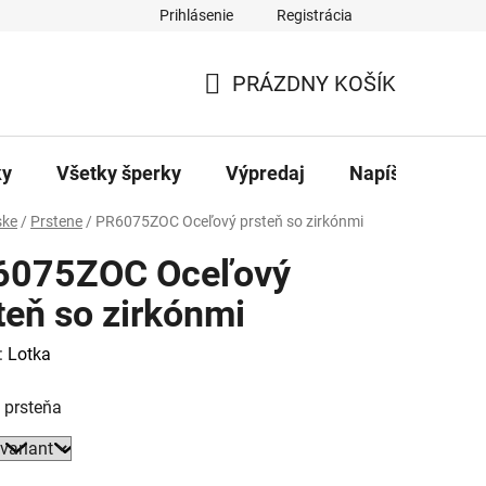
Prihlásenie
Registrácia
ajov
Kontakty
PRÁZDNY KOŠÍK
NÁKUPNÝ
KOŠÍK
ky
Všetky šperky
Výpredaj
Napíšte nám
ke
/
Prstene
/
PR6075ZOC Oceľový prsteň so zirkónmi
6075ZOC Oceľový
teň so zirkónmi
:
Lotka
 prsteňa