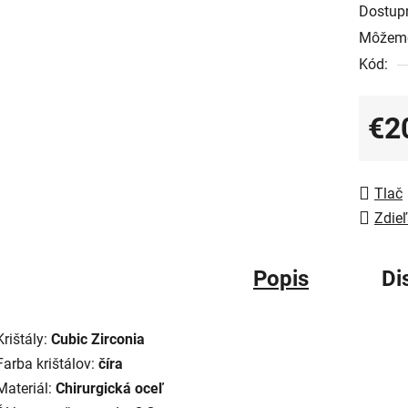
Dostup
Môžeme
Kód:
€2
Jedno
Tlač
Zdieľ
Popis
Di
Krištály:
Cubic Zirconia
Farba krištálov:
číra
Materiál:
Chirurgická oceľ