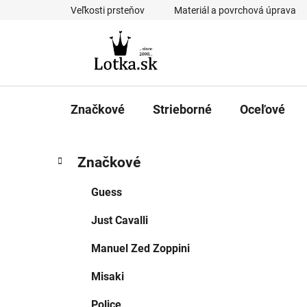
Prejsť
Veľkosti prsteňov
Materiál a povrchová úprava
na
obsah
Značkové
Strieborné
Oceľové
B
K
Preskočiť
Značkové
a
kategórie
o
t
č
Guess
e
n
g
Just Cavalli
ý
ó
p
r
Manuel Zed Zoppini
i
a
e
n
Misaki
e
Police