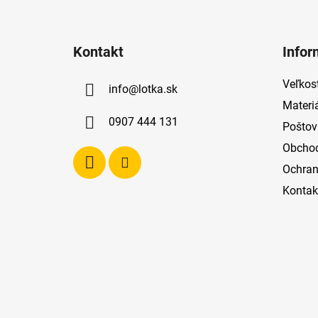
Z
á
Kontakt
Infor
p
ä
Veľkost
info
@
lotka.sk
t
Materi
i
0907 444 131
Poštov
e
Obcho
Ochran
Kontak