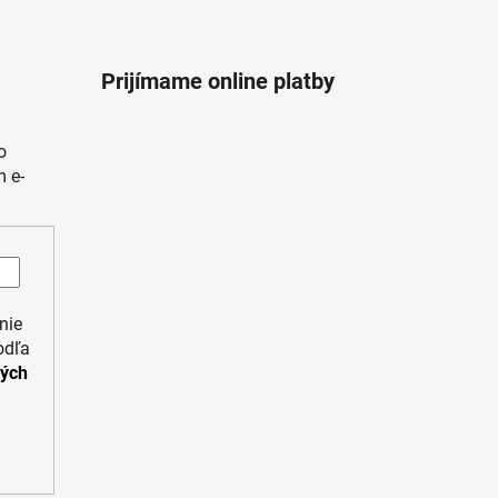
Prijímame online platby
o
 e-
nie
odľa
ných