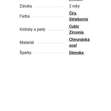
Záruka
2 roky
Číra
,
Farba
Strieborná
Cubic
Krištály a perly
Zirconia
Chirurgická
Materiál
oceľ
Šperky
Dámske