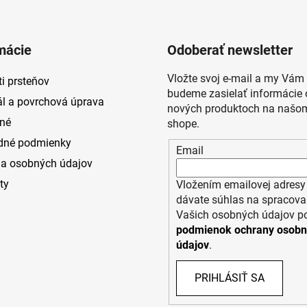
mácie
Odoberať newsletter
Vložte svoj e-mail a my Vám
i prsteňov
budeme zasielať informácie 
ál a povrchová úprava
nových produktoch na našom
né
shope.
dné podmienky
Email
a osobných údajov
ty
Vložením emailovej adresy
dávate súhlas na spracova
Vašich osobných údajov p
podmienok ochrany osob
údajov
.
PRIHLÁSIŤ SA