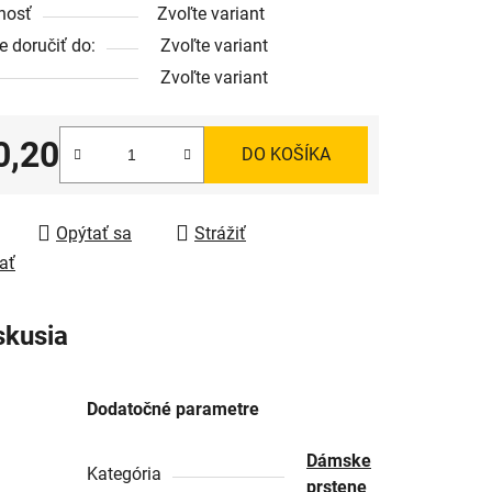
nosť
Zvoľte variant
 doručiť do:
Zvoľte variant
Zvoľte variant
0,20
DO KOŠÍKA
tková cena:
Opýtať sa
Strážiť
ať
skusia
Dodatočné parametre
Dámske
Kategória
prstene