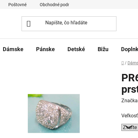
Poštovné
Obchodné podmienky
Ochrana osobných úd
Dámske
Pánske
Detské
Bižu
Dopln
Domov
/
Dáms
PR
prs
Značka
Veľkosť