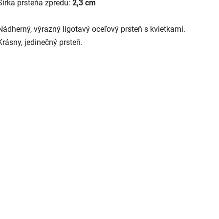
Šírka prsteňa zpredu:
2,3 cm
Nádherný, výrazný ligotavý oceľový prsteň s kvietkami.
Krásny, jedinečný prsteň.