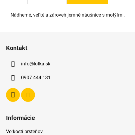
Nádherné, veľké a zároveň jemné náušnice s motýľmi.
Z
á
Kontakt
p
ä
info
@
lotka.sk
t
i
0907 444 131
e
Informácie
Veľkosti prsteňov