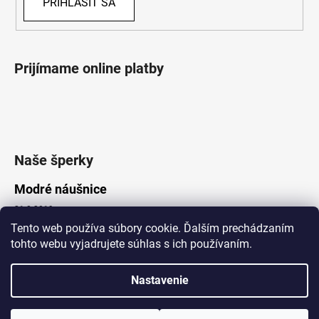
PRIHLÁSIŤ SA
Prijímame online platby
Naše šperky
Modré náušnice
21.8.2019
Tento web používa súbory cookie. Ďalším prechádzaním
tohto webu vyjadrujete súhlas s ich používaním.
Vytvoril Shoptet
Nastavenie
Copyright 2026
Lotka.sk
. Všetky práva vyhradené.
Upraviť nastavenie cookies
www.Lotka.sk - najkrajšie šperky za dobré ceny. Pri nákupe nad 50€