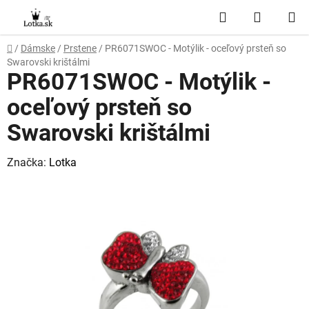
Prejsť
Hľadať
NÁKUP
na
obsah
KOŠÍK
Domov
/
Dámske
/
Prstene
/
PR6071SWOC - Motýlik - oceľový prsteň so
Swarovski krištálmi
PR6071SWOC - Motýlik -
oceľový prsteň so
Swarovski krištálmi
Značka:
Lotka