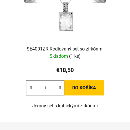
SE4001ZR Ródiovaný set so zirkónmi
Skladom
(1 ks)
€18,50
DO KOŠÍKA
Jemný set s kubickými zirkónmi
Z