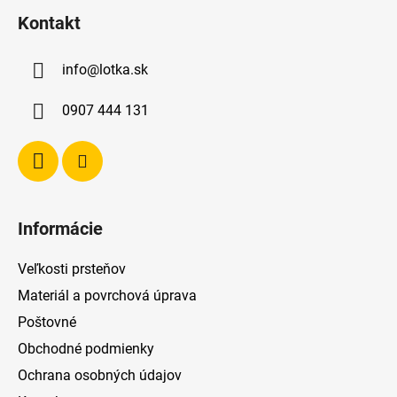
á
Kontakt
p
ä
info
@
lotka.sk
t
i
0907 444 131
e
Informácie
Veľkosti prsteňov
Materiál a povrchová úprava
Poštovné
Obchodné podmienky
Ochrana osobných údajov