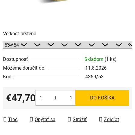
Veľkosť prsteňa
Dostupnosť
Skladom
(1 ks)
Môžeme doručiť do:
11.8.2026
Kód:
4359/53
€47,70
DO KOŠÍKA
Jednotková cena:
Tlač
Opýtať sa
Strážiť
Zdieľať