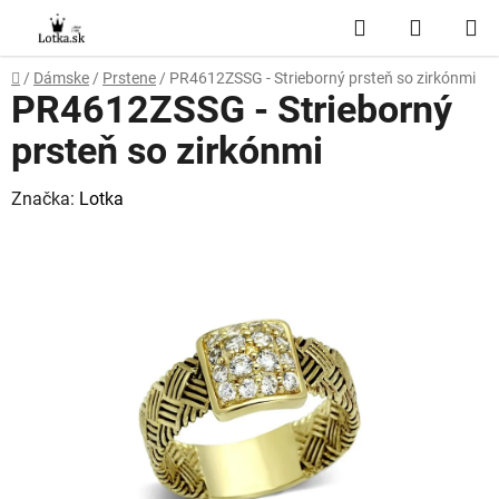
Prejsť
Hľadať
NÁKUP
na
obsah
KOŠÍK
Domov
/
Dámske
/
Prstene
/
PR4612ZSSG - Strieborný prsteň so zirkónmi
PR4612ZSSG - Strieborný
prsteň so zirkónmi
Značka:
Lotka