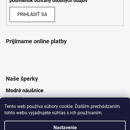
podmienok ochrany osobných údajov
.
PRIHLÁSIŤ SA
Prijímame online platby
Naše šperky
Modré náušnice
21.8.2019
Tento web používa súbory cookie. Ďalším prechádzaním
tohto webu vyjadrujete súhlas s ich používaním.
Vytvoril Shoptet
Nastavenie
Copyright 2026
Lotka.sk
. Všetky práva vyhradené.