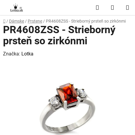
Prejsť
Hľadať
NÁKUP
na
obsah
KOŠÍK
Domov
/
Dámske
/
Prstene
/
PR4608ZSS - Strieborný prsteň so zirkónmi
PR4608ZSS - Strieborný
prsteň so zirkónmi
Značka:
Lotka