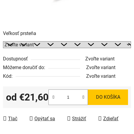
Veľkosť prsteňa
Dostupnosť
Zvoľte variant
Môžeme doručiť do:
Zvoľte variant
Kód:
Zvoľte variant
od
€21,60
DO KOŠÍKA
Jednotková cena:
Tlač
Opýtať sa
Strážiť
Zdieľať