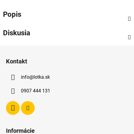
Popis
Diskusia
Z
á
Kontakt
p
ä
info
@
lotka.sk
t
i
0907 444 131
e
Informácie