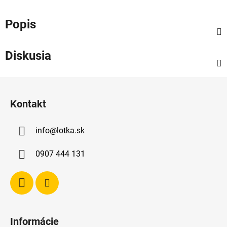
Popis
Diskusia
Z
á
Kontakt
p
ä
info
@
lotka.sk
t
i
0907 444 131
e
Informácie