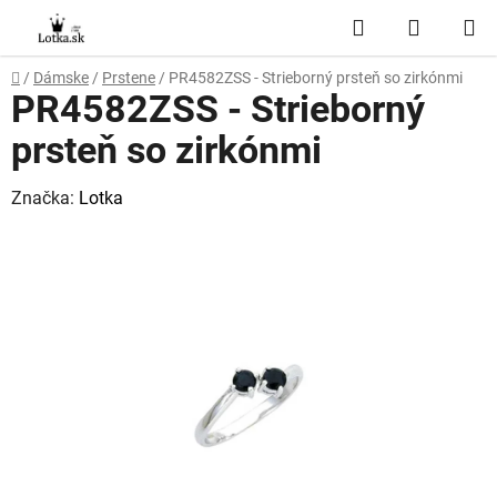
Prejsť
Hľadať
NÁKUP
na
obsah
KOŠÍK
Domov
/
Dámske
/
Prstene
/
PR4582ZSS - Strieborný prsteň so zirkónmi
PR4582ZSS - Strieborný
prsteň so zirkónmi
Značka:
Lotka