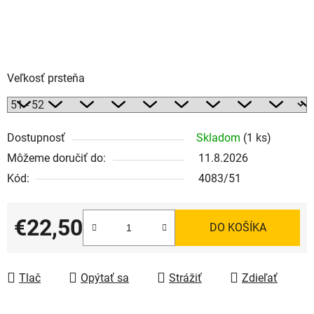
Veľkosť prsteňa
Dostupnosť
Skladom
(1 ks)
Môžeme doručiť do:
11.8.2026
Kód:
4083/51
€22,50
DO KOŠÍKA
Jednotková cena:
Tlač
Opýtať sa
Strážiť
Zdieľať