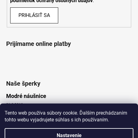
podmienok ochrany osobných údajov
.
PRIHLÁSIŤ SA
Prijímame online platby
Naše šperky
Modré náušnice
21.8.2019
Tento web používa súbory cookie. Ďalším prechádzaním
tohto webu vyjadrujete súhlas s ich používaním.
Vytvoril Shoptet
Nastavenie
Copyright 2026
Lotka.sk
. Všetky práva vyhradené.