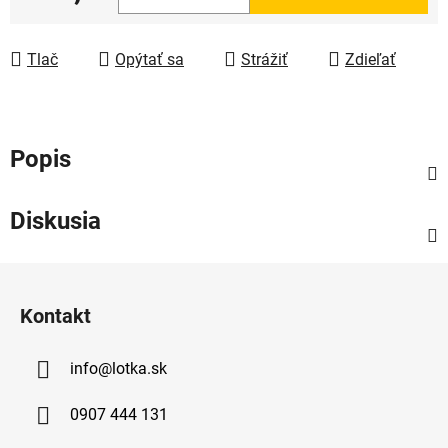
Jednotková cena:
Tlač
Opýtať sa
Strážiť
Zdieľať
Popis
Diskusia
Z
á
Kontakt
p
ä
info
@
lotka.sk
t
i
0907 444 131
e