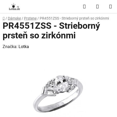
Prejsť
Hľadať
NÁKUP
na
obsah
KOŠÍK
Domov
/
Dámske
/
Prstene
/
PR4551ZSS - Strieborný prsteň so zirkónmi
PR4551ZSS - Strieborný
prsteň so zirkónmi
Značka:
Lotka