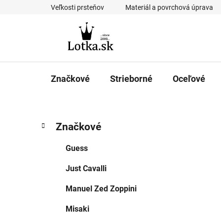
Prejsť
Veľkosti prsteňov
Materiál a povrchová úprava
na
obsah
Značkové
Strieborné
Oceľové
B
K
Preskočiť
Značkové
a
kategórie
o
t
č
Guess
e
n
g
Just Cavalli
ý
ó
p
r
Manuel Zed Zoppini
i
a
e
n
Misaki