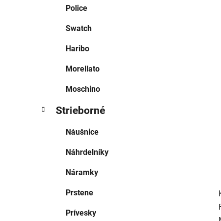
e
Police
l
Swatch
Haribo
Morellato
Moschino
Strieborné
Náušnice
Náhrdelníky
Náramky
Prstene
Prívesky