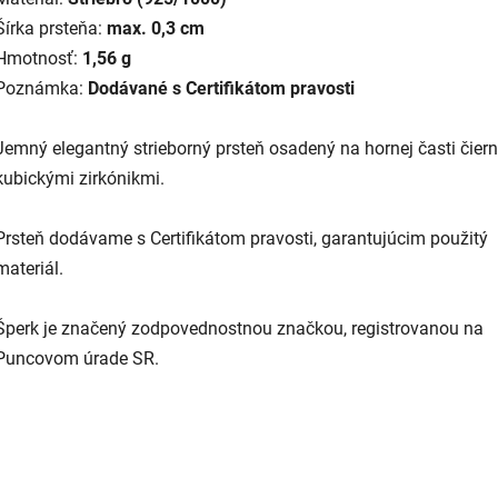
Šírka prsteňa:
max. 0,3 cm
Hmotnosť:
1,56 g
Poznámka:
Dodávané s Certifikátom pravosti
Jemný elegantný strieborný prsteň osadený na hornej časti čier
kubickými zirkónikmi.
Prsteň dodávame s Certifikátom pravosti, garantujúcim použitý
materiál.
Šperk je značený zodpovednostnou značkou, registrovanou na
Puncovom úrade SR.