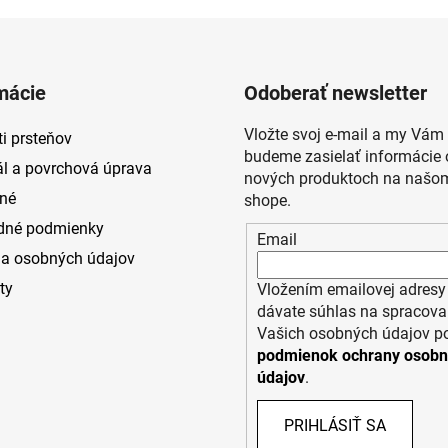
mácie
Odoberať newsletter
Vložte svoj e-mail a my Vám
i prsteňov
budeme zasielať informácie 
ál a povrchová úprava
nových produktoch na našom
né
shope.
dné podmienky
Email
a osobných údajov
ty
Vložením emailovej adresy
dávate súhlas na spracova
Vašich osobných údajov p
podmienok ochrany osob
údajov
.
PRIHLÁSIŤ SA