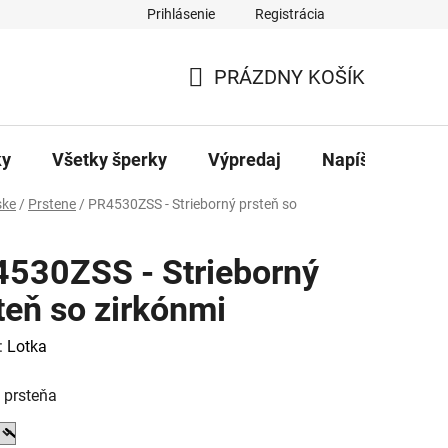
Prihlásenie
Registrácia
ajov
Kontakty
PRÁZDNY KOŠÍK
NÁKUPNÝ
KOŠÍK
ky
Všetky šperky
Výpredaj
Napíšte nám
ke
/
Prstene
/
PR4530ZSS - Strieborný prsteň so
530ZSS - Strieborný
teň so zirkónmi
:
Lotka
 prsteňa