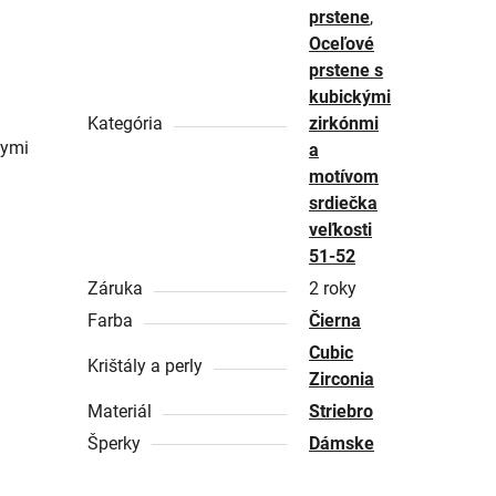
prstene
,
Oceľové
prstene s
kubickými
Kategória
zirkónmi
nymi
a
motívom
srdiečka
veľkosti
51-52
Záruka
2 roky
Farba
Čierna
Cubic
Krištály a perly
Zirconia
Materiál
Striebro
Šperky
Dámske