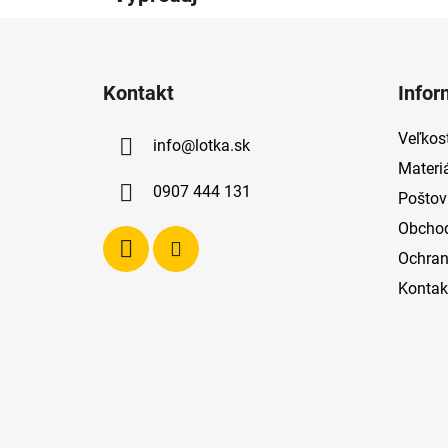
Z
á
Kontakt
Infor
p
ä
Veľkost
info
@
lotka.sk
t
Materi
i
0907 444 131
Poštov
e
Obcho
Ochran
Kontak