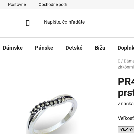
Poštovné
Obchodné podmienky
Ochrana osobných úd
Dámske
Pánske
Detské
Bižu
Dopln
Domov
/
Dáms
zirkónmi
PR4
prs
Značka
Veľkosť