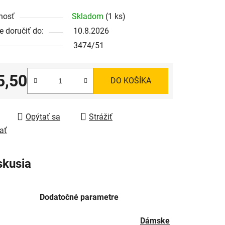
nosť
Skladom
(1 ks)
 doručiť do:
10.8.2026
3474/51
5,50
DO KOŠÍKA
tková cena:
Opýtať sa
Strážiť
ať
skusia
Dodatočné parametre
Dámske