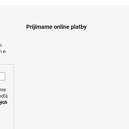
Prijímame online platby
o
 e-
nie
odľa
ných