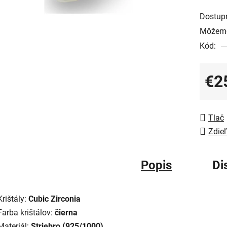
Dostup
Môžeme
Kód:
€2
Jedno
Tlač
Zdieľ
Popis
Di
Krištály:
Cubic Zirconia
Farba krištálov:
čierna
Materiál:
Striebro (925/1000)