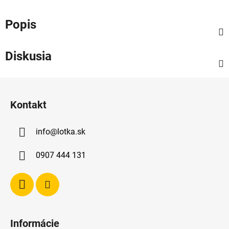
Popis
Diskusia
Z
á
Kontakt
p
ä
info
@
lotka.sk
t
i
0907 444 131
e
Informácie