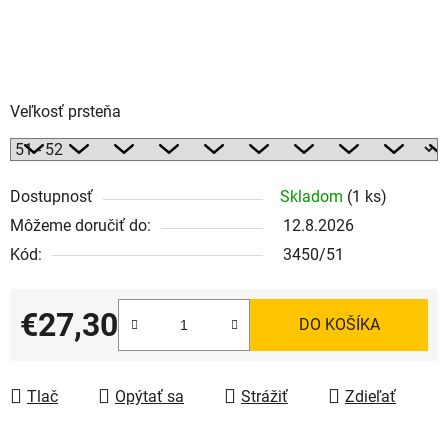
Veľkosť prsteňa
Dostupnosť
Skladom
(1 ks)
Môžeme doručiť do:
12.8.2026
Kód:
3450/51
€27,30
DO KOŠÍKA
Jednotková cena:
Tlač
Opýtať sa
Strážiť
Zdieľať