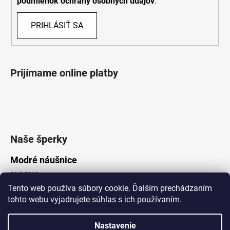
podmienok ochrany osobných údajov
.
PRIHLÁSIŤ SA
Prijímame online platby
Naše šperky
Modré náušnice
21.8.2019
Tento web používa súbory cookie. Ďalším prechádzaním
tohto webu vyjadrujete súhlas s ich používaním.
Vytvoril Shoptet
Nastavenie
Copyright 2026
Lotka.sk
. Všetky práva vyhradené.