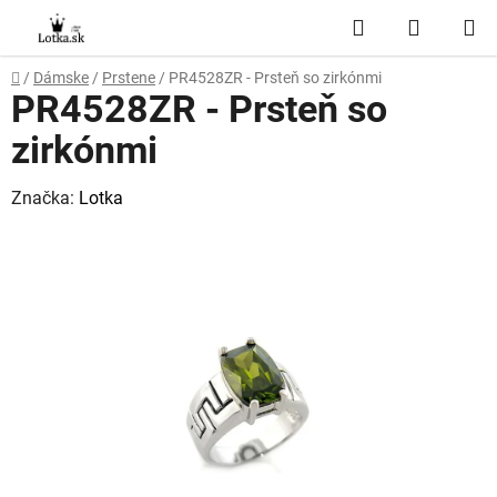
Prejsť
Hľadať
NÁKUP
na
obsah
KOŠÍK
Domov
/
Dámske
/
Prstene
/
PR4528ZR - Prsteň so zirkónmi
PR4528ZR - Prsteň so
zirkónmi
Značka:
Lotka