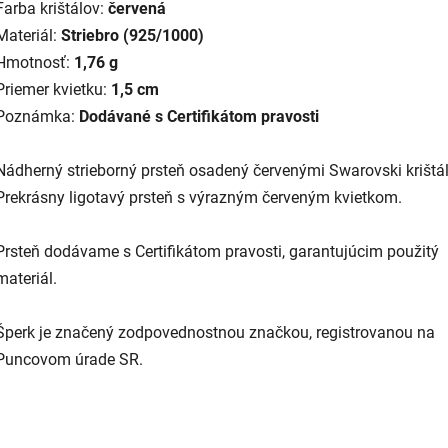
Farba krištálov:
červená
Materiál:
Striebro (925/1000)
Hmotnosť:
1,76 g
Priemer kvietku:
1,5 cm
Poznámka:
Dodávané s Certifikátom pravosti
Nádherný strieborný prsteň osadený červenými Swarovski krištá
Prekrásny ligotavý prsteň s výrazným červeným kvietkom.
Prsteň dodávame s Certifikátom pravosti, garantujúcim použitý
materiál.
Šperk je značený zodpovednostnou značkou, registrovanou na
Puncovom úrade SR.