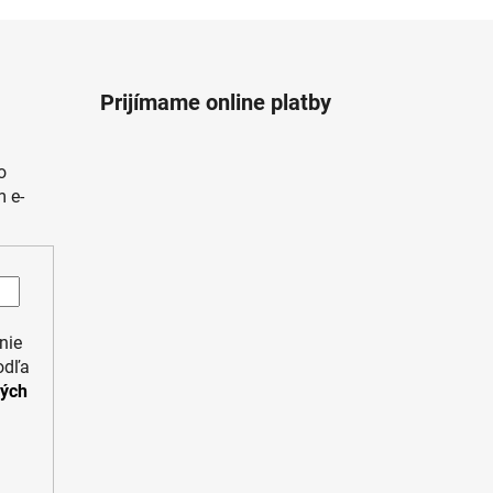
Prijímame online platby
o
 e-
nie
odľa
ných