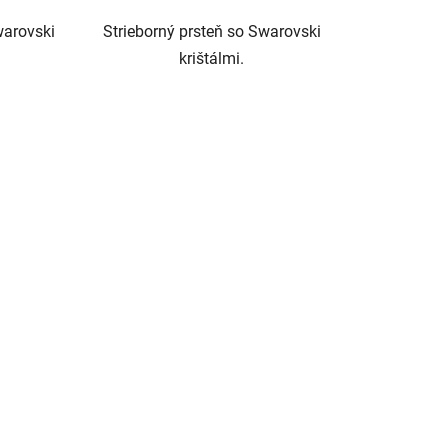
warovski
Strieborný prsteň so Swarovski
krištálmi.