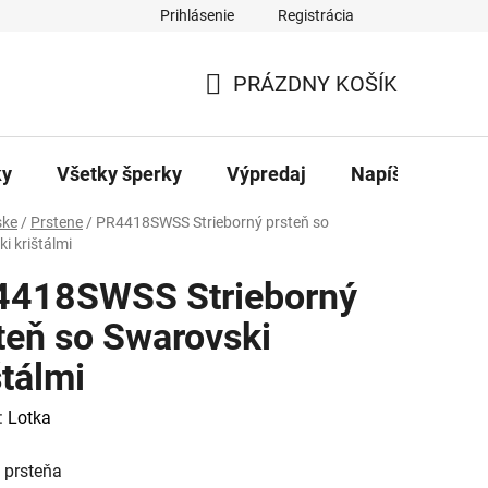
Prihlásenie
Registrácia
ajov
Kontakty
PRÁZDNY KOŠÍK
NÁKUPNÝ
KOŠÍK
ky
Všetky šperky
Výpredaj
Napíšte nám
ke
/
Prstene
/
PR4418SWSS Strieborný prsteň so
i krištálmi
4418SWSS Strieborný
teň so Swarovski
štálmi
:
Lotka
 prsteňa