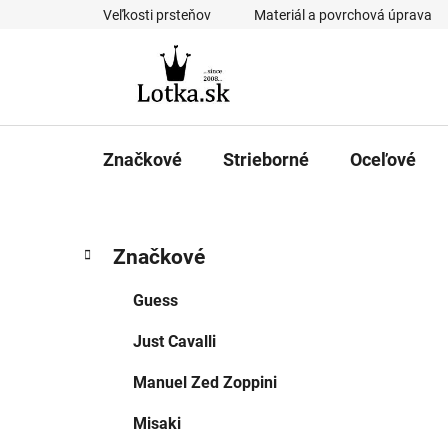
Prejsť
Veľkosti prsteňov
Materiál a povrchová úprava
na
obsah
Značkové
Strieborné
Oceľové
B
K
Preskočiť
Značkové
a
kategórie
o
t
č
Guess
e
n
g
Just Cavalli
ý
ó
p
r
Manuel Zed Zoppini
i
a
e
n
Misaki