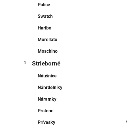
e
Police
l
Swatch
Haribo
Morellato
Moschino
Strieborné
Náušnice
Náhrdelníky
Náramky
Prstene
Prívesky