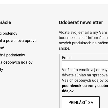
mácie
Odoberať newsletter
Vložte svoj e-mail a my Vám
i prsteňov
budeme zasielať informácie 
ál a povrchová úprava
nových produktoch na našom
né
shope.
dné podmienky
Email
a osobných údajov
ty
Vložením emailovej adresy
dávate súhlas na spracova
Vašich osobných údajov p
podmienok ochrany osob
údajov
.
PRIHLÁSIŤ SA