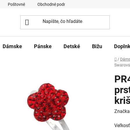
Poštovné
Obchodné podmienky
Ochrana osobných úd
Dámske
Pánske
Detské
Bižu
Dopln
Domov
/
Dáms
Swarovsk
PR
prs
kri
Značka
Veľkosť