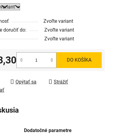
nosť
Zvoľte variant
 doručiť do:
Zvoľte variant
Zvoľte variant
3,30
DO KOŠÍKA
tková cena:
Opýtať sa
Strážiť
ať
skusia
Dodatočné parametre