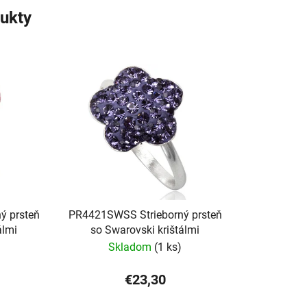
ukty
ý prsteň
PR4421SWSS Strieborný prsteň
álmi
so Swarovski krištálmi
Skladom
(1 ks)
€23,30