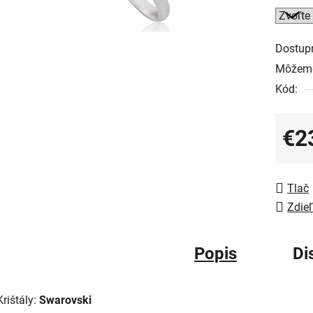
Dostup
Môžeme
Kód:
€2
Jedno
Tlač
Zdieľ
Popis
Di
Krištály:
Swarovski