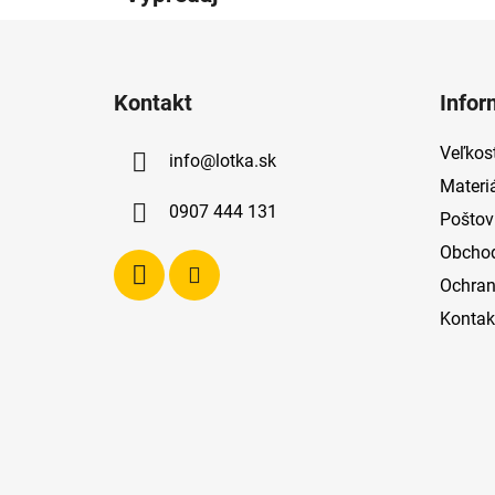
Z
á
Kontakt
Infor
p
ä
Veľkost
info
@
lotka.sk
t
Materi
i
0907 444 131
Poštov
e
Obcho
Ochran
Kontak