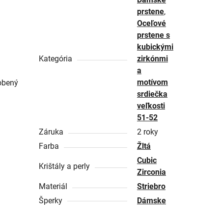
prstene
,
Oceľové
prstene s
kubickými
Kategória
zirkónmi
a
motívom
dobený
srdiečka
veľkosti
51-52
Záruka
2 roky
Farba
Žltá
Cubic
Krištály a perly
Zirconia
Materiál
Striebro
Šperky
Dámske