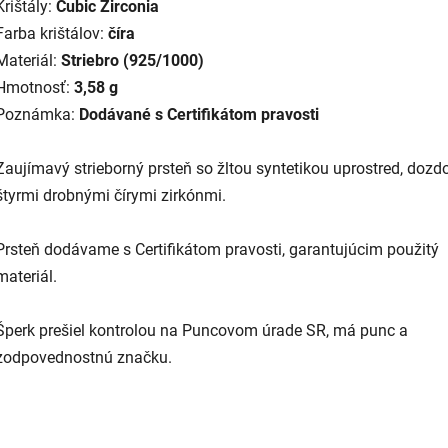
Krištály:
Cubic Zirconia
Farba krištálov:
číra
Materiál:
Striebro (925/1000)
Hmotnosť:
3,58 g
Poznámka:
Dodávané s Certifikátom pravosti
Zaujímavý strieborný prsteň so žltou syntetikou uprostred, doz
štyrmi drobnými čírymi zirkónmi.
Prsteň dodávame s Certifikátom pravosti, garantujúcim použitý
materiál.
Šperk prešiel kontrolou na Puncovom úrade SR, má punc a
zodpovednostnú značku.