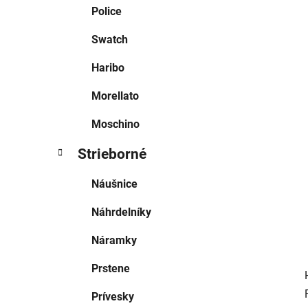
e
Police
l
Swatch
Haribo
Morellato
Moschino
Strieborné
Náušnice
Náhrdelníky
Náramky
Prstene
Prívesky