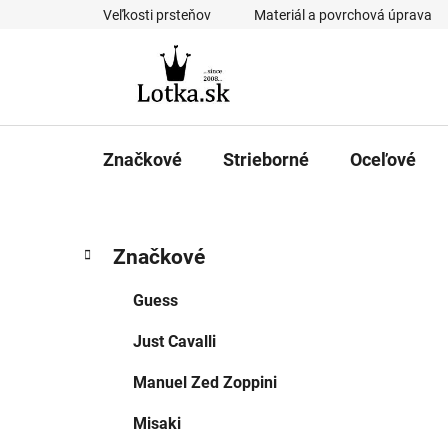
Prejsť
Veľkosti prsteňov
Materiál a povrchová úprava
na
obsah
Značkové
Strieborné
Oceľové
B
K
Preskočiť
Značkové
a
kategórie
o
t
č
Guess
e
n
g
Just Cavalli
ý
ó
p
r
Manuel Zed Zoppini
i
a
e
n
Misaki