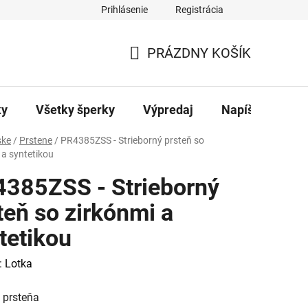
Prihlásenie
Registrácia
ajov
Kontakty
PRÁZDNY KOŠÍK
NÁKUPNÝ
KOŠÍK
ky
Všetky šperky
Výpredaj
Napíšte nám
ke
/
Prstene
/
PR4385ZSS - Strieborný prsteň so
 a syntetikou
385ZSS - Strieborný
teň so zirkónmi a
tetikou
:
Lotka
 prsteňa