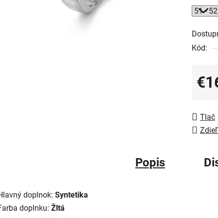
Dostup
Kód:
€1
Jedno
Tlač
Zdieľ
Popis
Di
Hlavný doplnok:
Syntetika
Farba doplnku:
Žltá