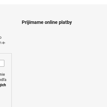
Prijímame online platby
o
 e-
nie
odľa
ných