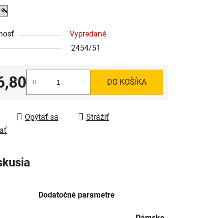
nosť
Vypredané
2454/51
6,80
DO KOŠÍKA
tková cena:
Opýtať sa
Strážiť
ať
skusia
Dodatočné parametre
Dámske