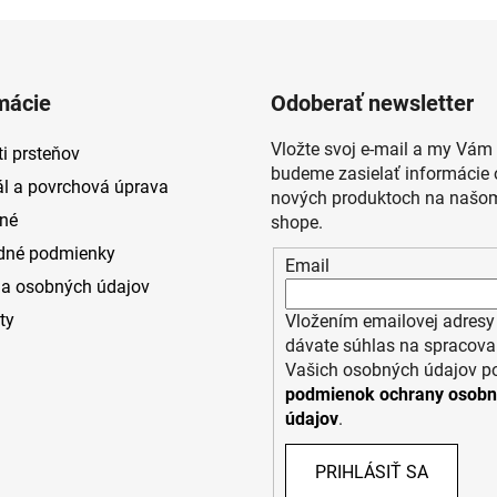
mácie
Odoberať newsletter
Vložte svoj e-mail a my Vám
i prsteňov
budeme zasielať informácie 
ál a povrchová úprava
nových produktoch na našom
né
shope.
dné podmienky
Email
a osobných údajov
ty
Vložením emailovej adresy
dávate súhlas na spracova
Vašich osobných údajov p
podmienok ochrany osob
údajov
.
PRIHLÁSIŤ SA