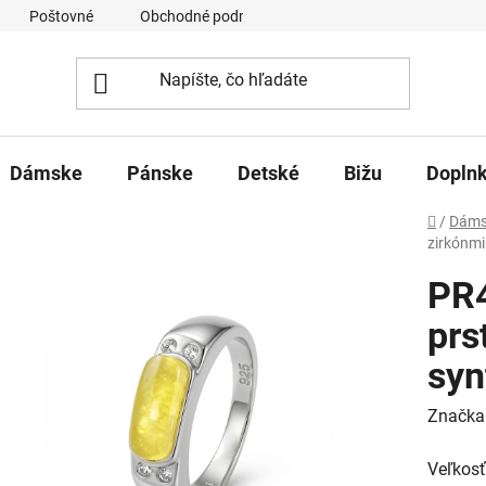
Poštovné
Obchodné podmienky
Ochrana osobných úd
Dámske
Pánske
Detské
Bižu
Dopln
Domov
/
Dáms
zirkónmi
PR4
prs
syn
Značka
Veľkosť