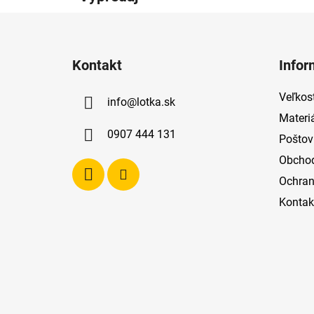
Z
á
Kontakt
Infor
p
ä
Veľkost
info
@
lotka.sk
t
Materi
i
0907 444 131
Poštov
e
Obcho
Ochran
Kontak