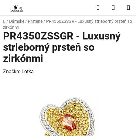
Prejsť
Hľadať
NÁKUP
na
obsah
KOŠÍK
Domov
/
Dámske
/
Prstene
/
PR4350ZSSGR - Luxusný strieborný prsteň so
zirkónmi
PR4350ZSSGR - Luxusný
strieborný prsteň so
zirkónmi
Značka:
Lotka