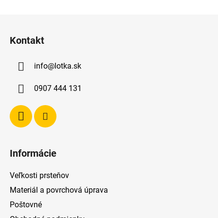
Z
á
Kontakt
p
ä
info
@
lotka.sk
t
i
0907 444 131
e
Informácie
Veľkosti prsteňov
Materiál a povrchová úprava
Poštovné