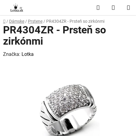
Prejsť
Hľadať
NÁKUP
na
obsah
KOŠÍK
Domov
/
Dámske
/
Prstene
/
PR4304ZR - Prsteň so zirkónmi
PR4304ZR - Prsteň so
zirkónmi
Značka:
Lotka