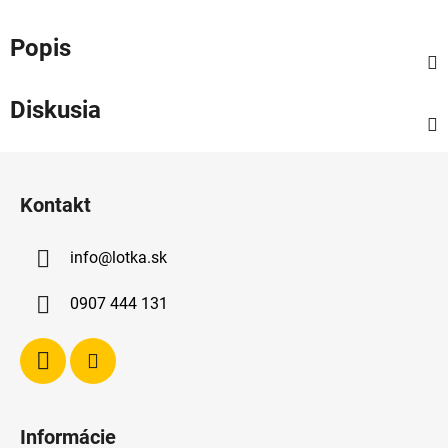
Popis
Diskusia
Z
á
Kontakt
p
ä
info
@
lotka.sk
t
i
0907 444 131
e
Informácie