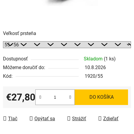
Veľkosť prsteňa
Dostupnosť
Skladom
(1 ks)
Môžeme doručiť do:
10.8.2026
Kód:
1920/55
€27,80
DO KOŠÍKA
Jednotková cena:
Tlač
Opýtať sa
Strážiť
Zdieľať