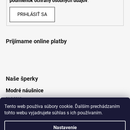
podmienok ochrany osobných údajov
.
PRIHLÁSIŤ SA
Prijímame online platby
Naše šperky
Modré náušnice
21.8.2019
Tento web používa súbory cookie. Ďalším prechádzaním
tohto webu vyjadrujete súhlas s ich používaním.
Vytvoril Shoptet
Nastavenie
Copyright 2026
Lotka.sk
. Všetky práva vyhradené.