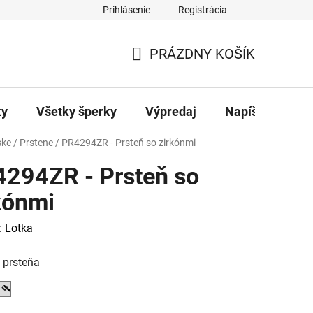
Prihlásenie
Registrácia
ajov
Kontakty
PRÁZDNY KOŠÍK
NÁKUPNÝ
KOŠÍK
ky
Všetky šperky
Výpredaj
Napíšte nám
ke
/
Prstene
/
PR4294ZR - Prsteň so zirkónmi
294ZR - Prsteň so
kónmi
:
Lotka
 prsteňa