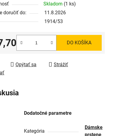
nosť
Skladom
(1 ks)
 doručiť do:
11.8.2026
1914/53
7,70
DO KOŠÍKA
tková cena:
Opýtať sa
Strážiť
ať
skusia
Dodatočné parametre
Dámske
Kategória
prstene