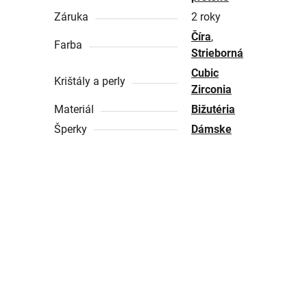
Záruka
2 roky
Číra
,
Farba
Strieborná
Cubic
Krištály a perly
Zirconia
Materiál
Bižutéria
Šperky
Dámske