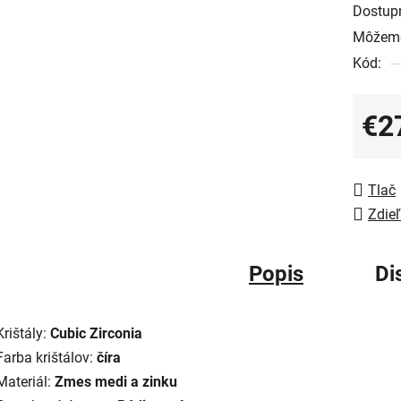
Dostup
Môžeme
Kód:
€2
Jedno
Tlač
Zdieľ
Popis
Di
Krištály:
Cubic Zirconia
Farba krištálov:
číra
Materiál:
Zmes medi a zinku