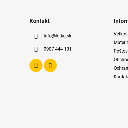
Z
á
Kontakt
Infor
p
ä
Veľkost
info
@
lotka.sk
t
Materi
i
0907 444 131
Poštov
e
Obcho
Ochran
Kontak