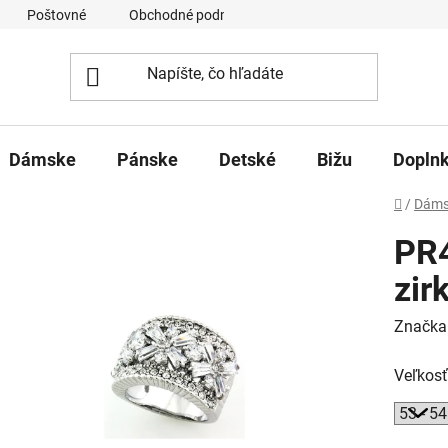
Poštovné
Obchodné podmienky
Ochrana osobných úd
Dámske
Pánske
Detské
Bižu
Dopln
Domov
/
Dáms
PR4
zir
Značka
Veľkosť