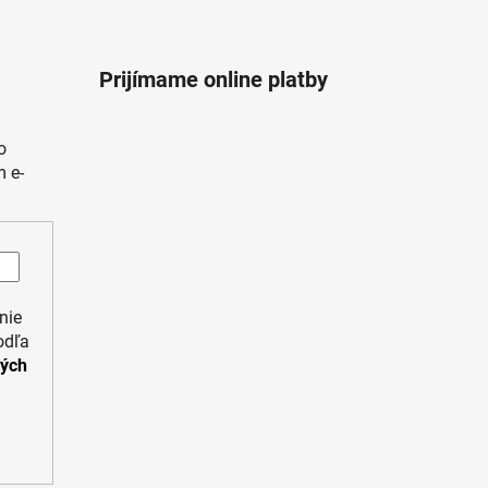
Prijímame online platby
o
 e-
nie
odľa
ných