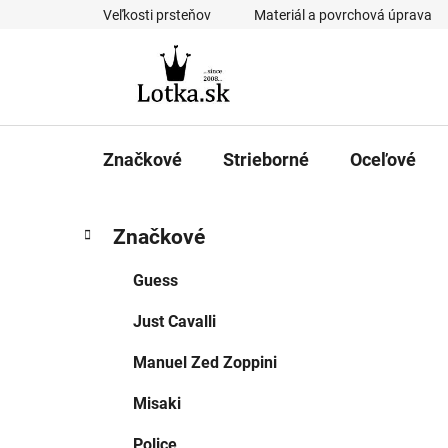
Prejsť
Veľkosti prsteňov
Materiál a povrchová úprava
na
obsah
Značkové
Strieborné
Oceľové
B
K
Preskočiť
Značkové
a
kategórie
o
t
č
Guess
e
n
g
Just Cavalli
ý
ó
p
r
Manuel Zed Zoppini
i
a
e
n
Misaki
e
Police