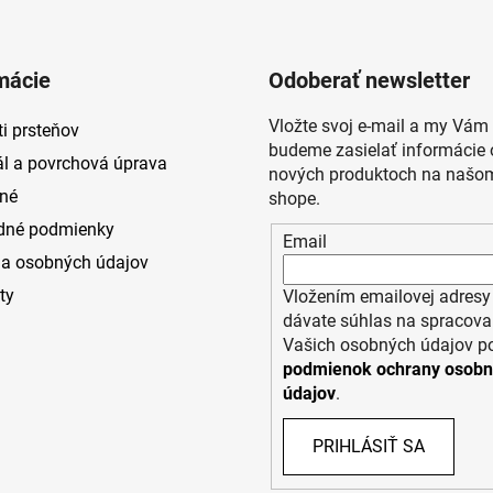
mácie
Odoberať newsletter
Vložte svoj e-mail a my Vám
i prsteňov
budeme zasielať informácie 
ál a povrchová úprava
nových produktoch na našom
né
shope.
dné podmienky
Email
a osobných údajov
ty
Vložením emailovej adresy
dávate súhlas na spracova
Vašich osobných údajov p
podmienok ochrany osob
údajov
.
PRIHLÁSIŤ SA