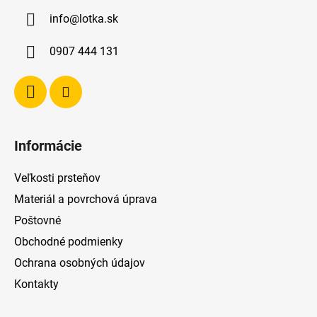
ä
info
@
lotka.sk
t
i
0907 444 131
e
Informácie
Veľkosti prsteňov
Materiál a povrchová úprava
Poštovné
Obchodné podmienky
Ochrana osobných údajov
Kontakty