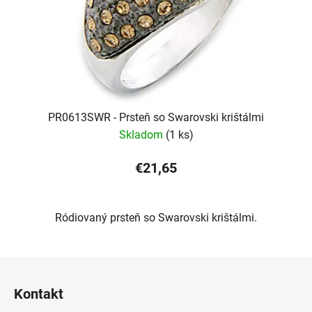
PR0613SWR - Prsteň so Swarovski krištálmi
Skladom
(1 ks)
€21,65
Ródiovaný prsteň so Swarovski krištálmi.
Z
á
Kontakt
p