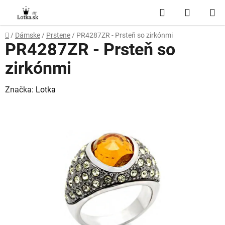
Prejsť
Hľadať
NÁKUP
na
obsah
KOŠÍK
Domov
/
Dámske
/
Prstene
/
PR4287ZR - Prsteň so zirkónmi
PR4287ZR - Prsteň so
zirkónmi
Značka:
Lotka