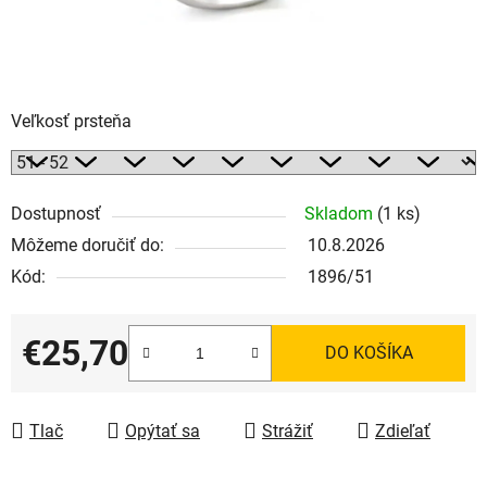
Veľkosť prsteňa
Dostupnosť
Skladom
(1 ks)
Môžeme doručiť do:
10.8.2026
Kód:
1896/51
€25,70
DO KOŠÍKA
Jednotková cena:
Tlač
Opýtať sa
Strážiť
Zdieľať