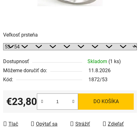
Veľkosť prsteňa
Dostupnosť
Skladom
(1 ks)
Môžeme doručiť do:
11.8.2026
Kód:
1872/53
€23,80
DO KOŠÍKA
Jednotková cena:
Tlač
Opýtať sa
Strážiť
Zdieľať