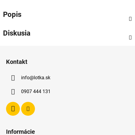
Popis
Diskusia
Z
á
Kontakt
p
ä
info
@
lotka.sk
t
i
0907 444 131
e
Informácie