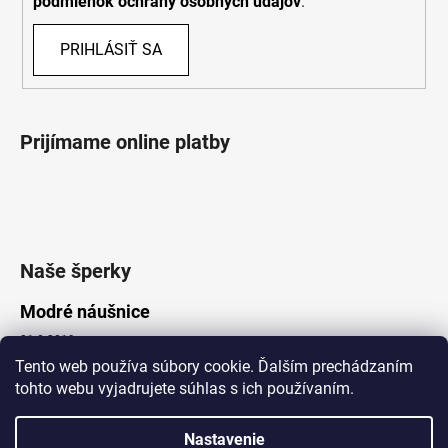
podmienok ochrany osobných údajov
.
PRIHLÁSIŤ SA
Prijímame online platby
Naše šperky
Modré náušnice
21.8.2019
Tento web používa súbory cookie. Ďalším prechádzaním
tohto webu vyjadrujete súhlas s ich používaním.
Vytvoril Shoptet
Nastavenie
Copyright 2026
Lotka.sk
. Všetky práva vyhradené.