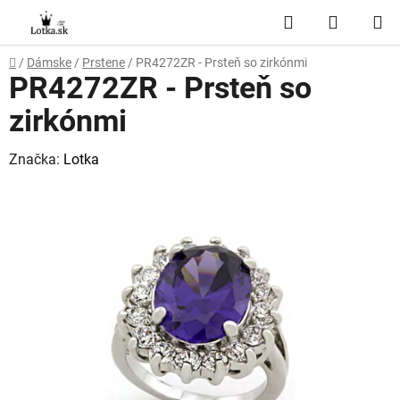
Prejsť
Hľadať
NÁKUP
na
obsah
KOŠÍK
Domov
/
Dámske
/
Prstene
/
PR4272ZR - Prsteň so zirkónmi
PR4272ZR - Prsteň so
zirkónmi
Značka:
Lotka