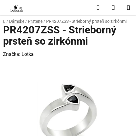
Prejsť
Hľadať
NÁKUP
na
obsah
KOŠÍK
Domov
/
Dámske
/
Prstene
/
PR4207ZSS - Strieborný prsteň so zirkónmi
PR4207ZSS - Strieborný
prsteň so zirkónmi
Značka:
Lotka