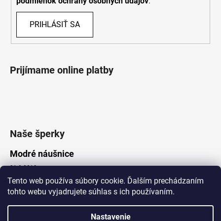
podmienok ochrany osobných údajov
.
PRIHLÁSIŤ SA
Prijímame online platby
Naše šperky
Modré náušnice
21.8.2019
Tento web používa súbory cookie. Ďalším prechádzaním
tohto webu vyjadrujete súhlas s ich používaním.
Vytvoril Shoptet
Nastavenie
Copyright 2026
Lotka.sk
. Všetky práva vyhradené.