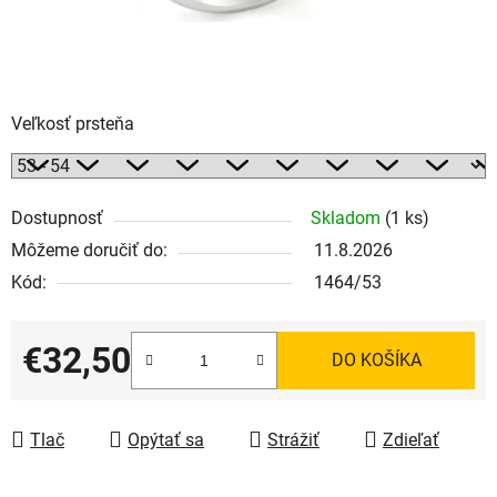
Veľkosť prsteňa
Dostupnosť
Skladom
(1 ks)
Môžeme doručiť do:
11.8.2026
Kód:
1464/53
€32,50
DO KOŠÍKA
Jednotková cena:
Tlač
Opýtať sa
Strážiť
Zdieľať