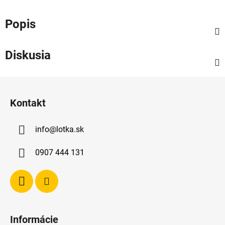
Popis
Diskusia
Z
á
Kontakt
p
ä
info
@
lotka.sk
t
i
0907 444 131
e
Informácie