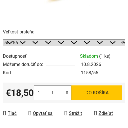
Veľkosť prsteňa
Dostupnosť
Skladom
(1 ks)
Môžeme doručiť do:
10.8.2026
Kód:
1158/55
€18,50
DO KOŠÍKA
Jednotková cena:
Tlač
Opýtať sa
Strážiť
Zdieľať