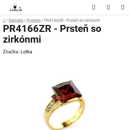
Prejsť
Hľadať
NÁKUP
na
obsah
KOŠÍK
Domov
/
Dámske
/
Prstene
/
PR4166ZR - Prsteň so zirkónmi
PR4166ZR - Prsteň so
zirkónmi
Značka:
Lotka