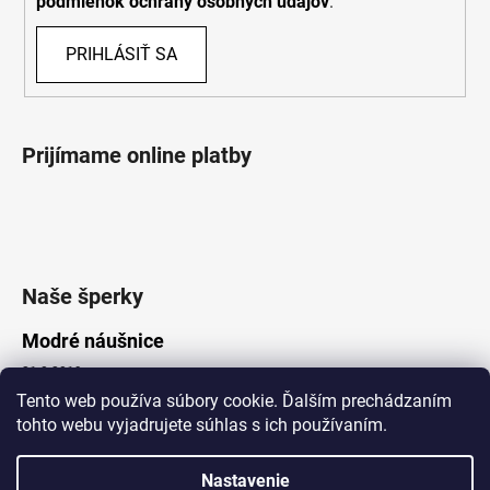
podmienok ochrany osobných údajov
.
PRIHLÁSIŤ SA
Prijímame online platby
Naše šperky
Modré náušnice
21.8.2019
Tento web používa súbory cookie. Ďalším prechádzaním
tohto webu vyjadrujete súhlas s ich používaním.
Vytvoril Shoptet
Nastavenie
Copyright 2026
Lotka.sk
. Všetky práva vyhradené.