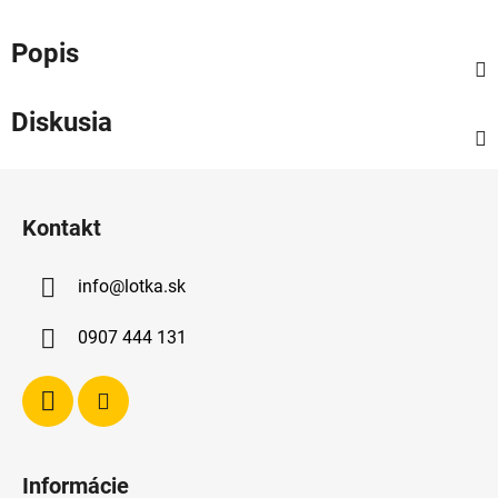
Popis
Diskusia
Z
á
Kontakt
p
ä
info
@
lotka.sk
t
i
0907 444 131
e
Informácie