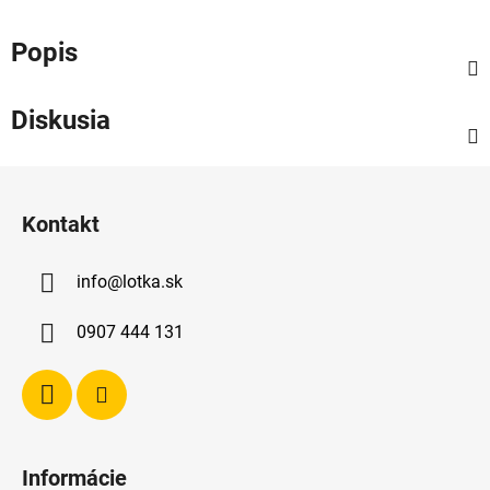
Popis
Diskusia
Z
á
Kontakt
p
ä
info
@
lotka.sk
t
i
0907 444 131
e
Informácie