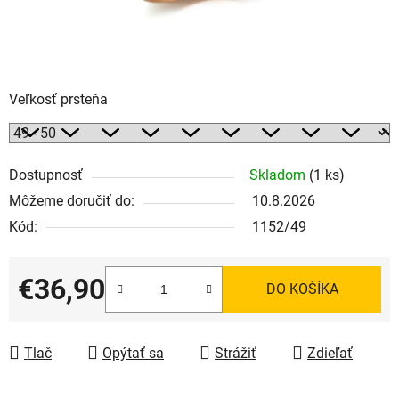
Veľkosť prsteňa
Dostupnosť
Skladom
(1 ks)
Môžeme doručiť do:
10.8.2026
Kód:
1152/49
€36,90
DO KOŠÍKA
Jednotková cena:
Tlač
Opýtať sa
Strážiť
Zdieľať