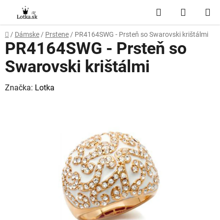
Prejsť
Hľadať
NÁKUP
na
obsah
KOŠÍK
Domov
/
Dámske
/
Prstene
/
PR4164SWG - Prsteň so Swarovski krištálmi
PR4164SWG - Prsteň so
Swarovski krištálmi
Značka:
Lotka