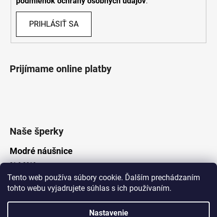
podmienok ochrany osobných údajov
.
PRIHLÁSIŤ SA
Prijímame online platby
Naše šperky
Modré náušnice
21.8.2019
Tento web používa súbory cookie. Ďalším prechádzaním
tohto webu vyjadrujete súhlas s ich používaním.
Vytvoril Shoptet
Nastavenie
Copyright 2026
Lotka.sk
. Všetky práva vyhradené.