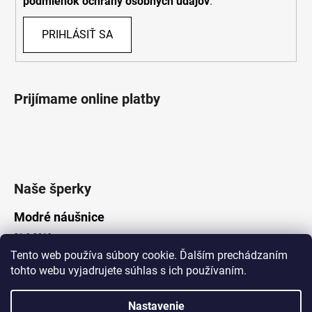
podmienok ochrany osobných údajov
.
PRIHLÁSIŤ SA
Prijímame online platby
Naše šperky
Modré náušnice
21.8.2019
Tento web používa súbory cookie. Ďalším prechádzaním
tohto webu vyjadrujete súhlas s ich používaním.
Vytvoril Shoptet
Nastavenie
Copyright 2026
Lotka.sk
. Všetky práva vyhradené.