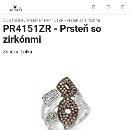
Prejsť
Hľadať
NÁKUP
na
obsah
KOŠÍK
Domov
/
Dámske
/
Prstene
/
PR4151ZR - Prsteň so zirkónmi
PR4151ZR - Prsteň so
zirkónmi
Značka:
Lotka