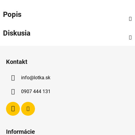
Popis
Diskusia
Z
á
Kontakt
p
ä
info
@
lotka.sk
t
i
0907 444 131
e
Informácie