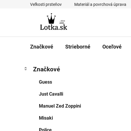
Prejsť
Veľkosti prsteňov
Materiál a povrchová úprava
na
obsah
Značkové
Strieborné
Oceľové
B
K
Preskočiť
Značkové
a
kategórie
o
t
č
Guess
e
n
g
Just Cavalli
ý
ó
p
r
Manuel Zed Zoppini
i
a
e
n
Misaki
e
Police