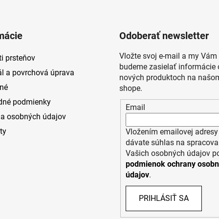
mácie
Odoberať newsletter
Vložte svoj e-mail a my Vám
i prsteňov
budeme zasielať informácie 
ál a povrchová úprava
nových produktoch na našom
né
shope.
dné podmienky
Email
a osobných údajov
ty
Vložením emailovej adresy
dávate súhlas na spracova
Vašich osobných údajov p
podmienok ochrany osob
údajov
.
PRIHLÁSIŤ SA