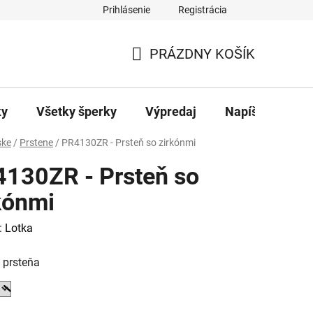
Prihlásenie
Registrácia
ajov
Kontakty
PRÁZDNY KOŠÍK
NÁKUPNÝ
KOŠÍK
ky
Všetky šperky
Výpredaj
Napíšte nám
ke
/
Prstene
/
PR4130ZR - Prsteň so zirkónmi
130ZR - Prsteň so
kónmi
:
Lotka
 prsteňa