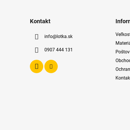
Z
á
Kontakt
Infor
p
ä
Veľkost
info
@
lotka.sk
t
Materi
i
0907 444 131
Poštov
e
Obcho
Ochran
Kontak