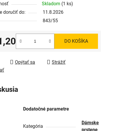
nosť
Skladom
(1 ks)
 doručiť do:
11.8.2026
843/55
1,20
DO KOŠÍKA
tková cena:
Opýtať sa
Strážiť
ať
skusia
Dodatočné parametre
Dámske
Kategória
prstene