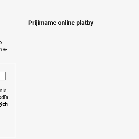
Prijímame online platby
o
 e-
nie
odľa
ných