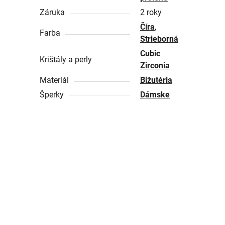
Záruka
2 roky
Číra
,
Farba
Strieborná
Cubic
Krištály a perly
Zirconia
Materiál
Bižutéria
Šperky
Dámske