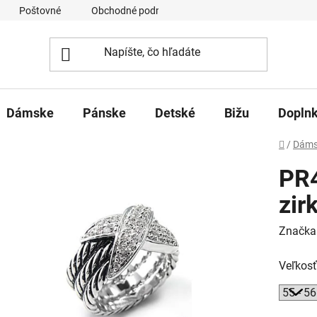
Poštovné
Obchodné podmienky
Ochrana osobných úd
Dámske
Pánske
Detské
Bižu
Dopln
Domov
/
Dáms
PR4
zir
Značka
Veľkosť