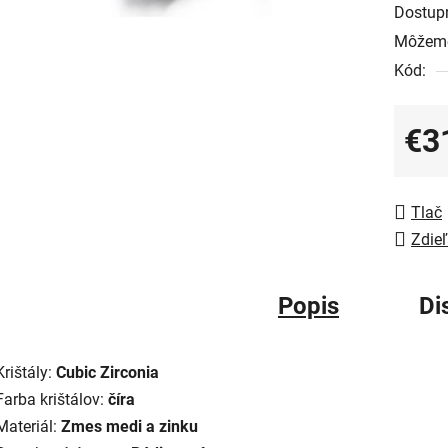
Dostup
Môžeme
Kód:
€3
Jedno
Tlač
Zdieľ
Popis
Di
Krištály:
Cubic Zirconia
Farba krištálov:
číra
Materiál:
Zmes medi a zinku