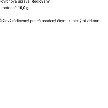
Povrchová úprava:
Ródiovaný
Hmotnosť:
10,0 g
Štýlový ródiovaný prsteň osadený čírymi kubickými zirkónmi.