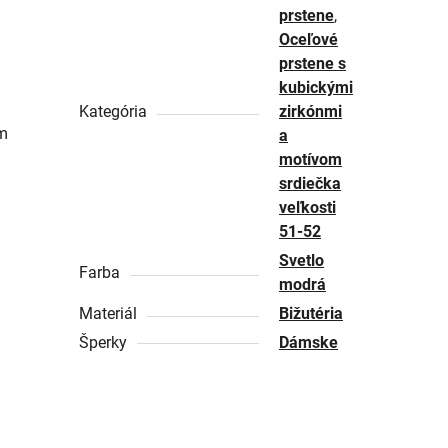
prstene
,
Oceľové
prstene s
kubickými
Kategória
zirkónmi
ým
a
motívom
srdiečka
veľkosti
51-52
Svetlo
Farba
modrá
Materiál
Bižutéria
Šperky
Dámske