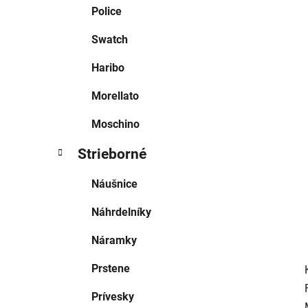
e
Police
l
Swatch
Haribo
Morellato
Moschino
Strieborné
Náušnice
Náhrdelníky
Náramky
Prstene
Prívesky