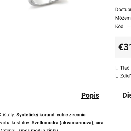
Dostup
Môžeme
Kód:
€3
Jedno
Tlač
Zdieľ
Popis
Di
Krištály:
Syntetický korund, cubic zirconia
Farba krištálov:
Svetlomodrá (akvamarínová), číra
Materiál:
Zmes medi a zinku