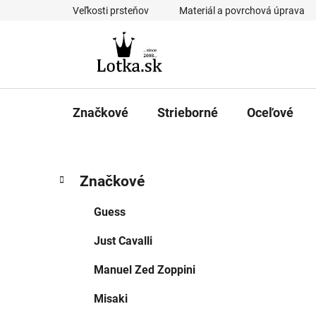
Prejsť
Veľkosti prsteňov
Materiál a povrchová úprava
na
obsah
Značkové
Strieborné
Oceľové
B
K
Preskočiť
Značkové
a
kategórie
o
t
č
Guess
e
n
g
Just Cavalli
ý
ó
p
r
Manuel Zed Zoppini
i
a
e
n
Misaki