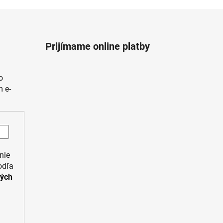
Prijímame online platby
o
 e-
nie
odľa
ných