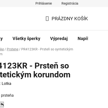
Prihlásenie
Registrácia
ajov
Kontakty
PRÁZDNY KOŠÍK
NÁKUPNÝ
KOŠÍK
ky
Všetky šperky
Výpredaj
Napíšte nám
ke
/
Prstene
/
PR4123KR - Prsteň so syntetickým
om
123KR - Prsteň so
tetickým korundom
:
Lotka
 prsteňa