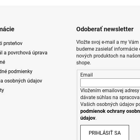
mácie
Odoberať newsletter
Vložte svoj e-mail a my Vám
i prsteňov
budeme zasielať informácie 
ál a povrchová úprava
nových produktoch na našom
né
shope.
dné podmienky
Email
a osobných údajov
ty
Vložením emailovej adresy
dávate súhlas na spracova
Vašich osobných údajov p
podmienok ochrany osob
údajov
.
PRIHLÁSIŤ SA