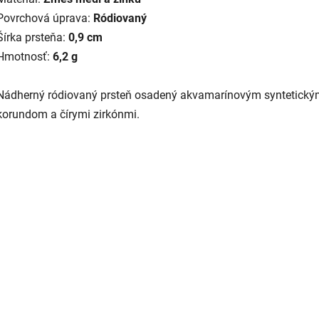
Povrchová úprava:
Ródiovaný
Šírka prsteňa:
0,9 cm
Hmotnosť:
6,2 g
Nádherný ródiovaný prsteň osadený akvamarínovým syntetick
korundom a čírymi zirkónmi.