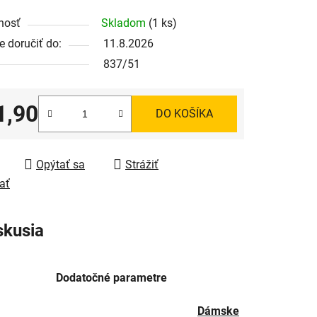
nosť
Skladom
(1 ks)
 doručiť do:
11.8.2026
837/51
1,90
DO KOŠÍKA
tková cena:
Opýtať sa
Strážiť
ať
skusia
Dodatočné parametre
Dámske