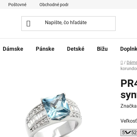
Poštovné
Obchodné podmienky
Ochrana osobných úd
Dámske
Pánske
Detské
Bižu
Dopln
Domov
/
Dáms
korund
PR4
syn
Značka
Veľkosť