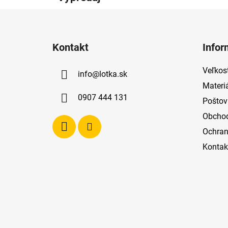
Z
á
Kontakt
Infor
p
ä
Veľkost
info
@
lotka.sk
t
Materi
i
0907 444 131
Poštov
e
Obcho
Ochran
Kontak