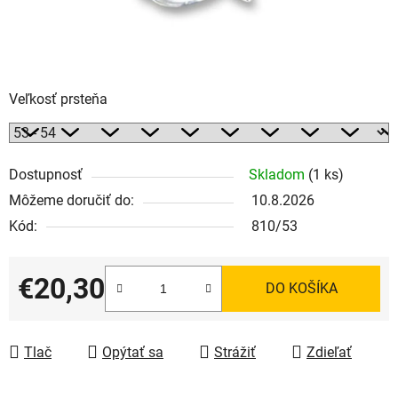
Veľkosť prsteňa
Dostupnosť
Skladom
(1 ks)
Môžeme doručiť do:
10.8.2026
Kód:
810/53
€20,30
DO KOŠÍKA
Jednotková cena:
Tlač
Opýtať sa
Strážiť
Zdieľať