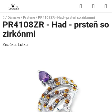
Prejsť
Hľadať
NÁKUP
na
obsah
KOŠÍK
Domov
/
Dámske
/
Prstene
/
PR4108ZR - Had - prsteň so zirkónmi
PR4108ZR - Had - prsteň so
zirkónmi
Značka:
Lotka