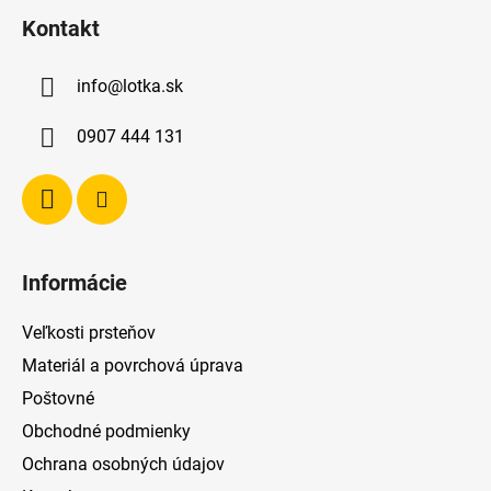
á
Kontakt
p
ä
info
@
lotka.sk
t
i
0907 444 131
e
Informácie
Veľkosti prsteňov
Materiál a povrchová úprava
Poštovné
Obchodné podmienky
Ochrana osobných údajov