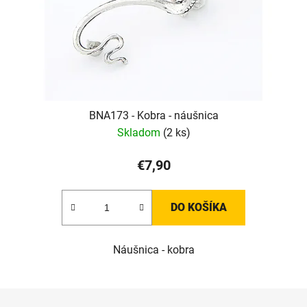
BNA173 - Kobra - náušnica
Skladom
(2 ks)
€7,90
DO KOŠÍKA
Náušnica - kobra
Z