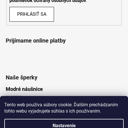
podmienok ochrany osobných údajov
.
PRIHLÁSIŤ SA
Prijímame online platby
Naše šperky
Modré náušnice
21.8.2019
Tento web používa súbory cookie. Ďalším prechádzaním
tohto webu vyjadrujete súhlas s ich používaním.
Vytvoril Shoptet
Nastavenie
Copyright 2026
Lotka.sk
. Všetky práva vyhradené.