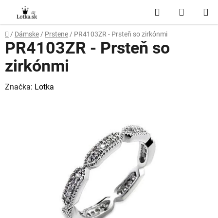
Prejsť
Hľadať
NÁKUP
na
obsah
KOŠÍK
Domov
/
Dámske
/
Prstene
/
PR4103ZR - Prsteň so zirkónmi
PR4103ZR - Prsteň so
zirkónmi
Značka:
Lotka