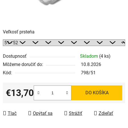
Veľkosť prsteňa
Dostupnosť
Skladom
(4 ks)
Môžeme doručiť do:
10.8.2026
Kód:
798/51
€13,70
DO KOŠÍKA
Jednotková cena:
Tlač
Opýtať sa
Strážiť
Zdieľať