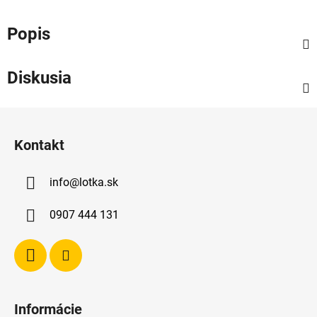
Popis
Diskusia
Z
á
Kontakt
p
ä
info
@
lotka.sk
t
i
0907 444 131
e
Informácie