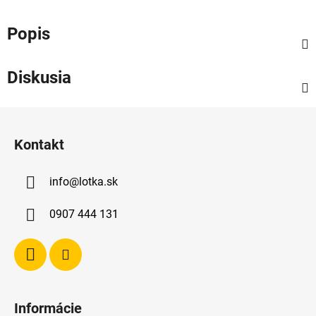
Popis
Diskusia
Z
á
Kontakt
p
ä
info
@
lotka.sk
t
i
0907 444 131
e
Informácie