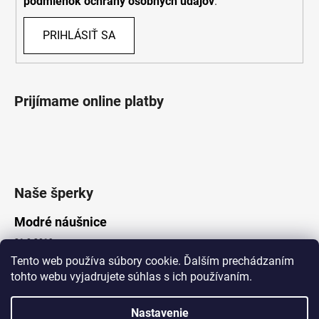
podmienok ochrany osobných údajov
.
PRIHLÁSIŤ SA
Prijímame online platby
Naše šperky
Modré náušnice
21.8.2019
Tento web používa súbory cookie. Ďalším prechádzaním
tohto webu vyjadrujete súhlas s ich používaním.
Vytvoril Shoptet
Nastavenie
Copyright 2026
Lotka.sk
. Všetky práva vyhradené.