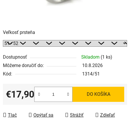
Veľkosť prsteňa
Dostupnosť
Skladom
(1 ks)
Môžeme doručiť do:
10.8.2026
Kód:
1314/51
€17,90
DO KOŠÍKA
Jednotková cena:
Tlač
Opýtať sa
Strážiť
Zdieľať