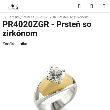
Prejsť
Hľadať
NÁKUP
na
obsah
KOŠÍK
Domov
/
Dámske
/
Prstene
/
PR4020ZGR - Prsteň so zirkónom
PR4020ZGR - Prsteň so
zirkónom
Značka:
Lotka