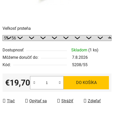
Veľkosť prsteňa
Dostupnosť
Skladom
(1 ks)
Môžeme doručiť do:
7.8.2026
Kód:
5208/55
€19,70
DO KOŠÍKA
Jednotková cena:
Tlač
Opýtať sa
Strážiť
Zdieľať