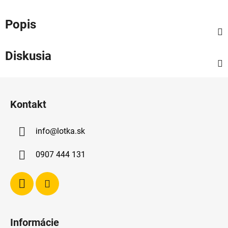
Popis
Diskusia
Z
á
Kontakt
p
ä
info
@
lotka.sk
t
i
0907 444 131
e
Informácie