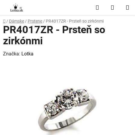
Prejsť
Hľadať
NÁKUP
na
obsah
KOŠÍK
Domov
/
Dámske
/
Prstene
/
PR4017ZR - Prsteň so zirkónmi
PR4017ZR - Prsteň so
zirkónmi
Značka:
Lotka