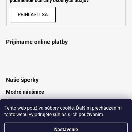
podmienok ochrany osobných údajov
.
PRIHLÁSIŤ SA
Prijímame online platby
Naše šperky
Modré náušnice
21.8.2019
Tento web používa súbory cookie. Ďalším prechádzaním
tohto webu vyjadrujete súhlas s ich používaním.
Vytvoril Shoptet
Nastavenie
Copyright 2026
Lotka.sk
. Všetky práva vyhradené.