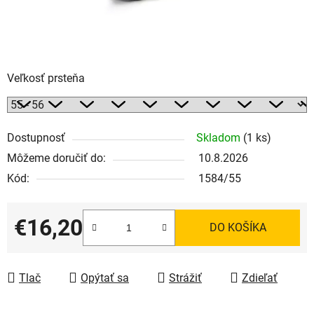
Veľkosť prsteňa
Dostupnosť
Skladom
(1 ks)
Môžeme doručiť do:
10.8.2026
Kód:
1584/55
€16,20
DO KOŠÍKA
Jednotková cena:
Tlač
Opýtať sa
Strážiť
Zdieľať