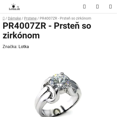
Prejsť
Hľadať
NÁKUP
na
obsah
KOŠÍK
Domov
/
Dámske
/
Prstene
/
PR4007ZR - Prsteň so zirkónom
PR4007ZR - Prsteň so
zirkónom
Značka:
Lotka