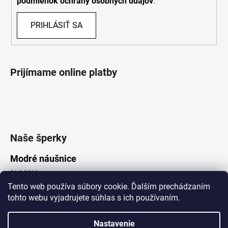
podmienok ochrany osobných údajov
.
PRIHLÁSIŤ SA
Prijímame online platby
Naše šperky
Modré náušnice
21.8.2019
Tento web používa súbory cookie. Ďalším prechádzaním
tohto webu vyjadrujete súhlas s ich používaním.
Vytvoril Shoptet
Nastavenie
Copyright 2026
Lotka.sk
. Všetky práva vyhradené.