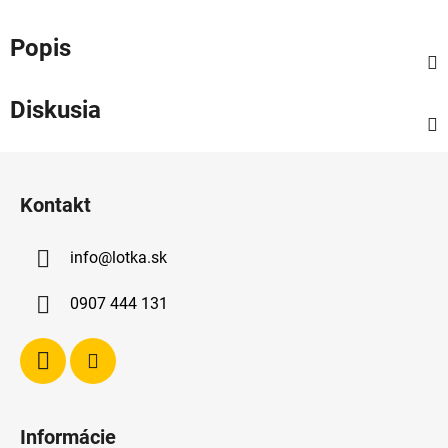
Popis
Diskusia
Z
á
Kontakt
p
ä
info
@
lotka.sk
t
i
0907 444 131
e
Informácie