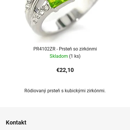
PR4102ZR - Prsteň so zirkónmi
Skladom
(1 ks)
€22,10
Ródiovaný prsteň s kubickými zirkónmi.
Z
á
Kontakt
p