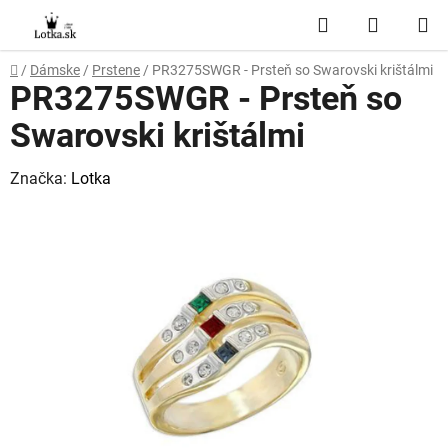
Prejsť
Hľadať
NÁKUP
na
obsah
KOŠÍK
Domov
/
Dámske
/
Prstene
/
PR3275SWGR - Prsteň so Swarovski krištálmi
PR3275SWGR - Prsteň so
Swarovski krištálmi
Značka:
Lotka