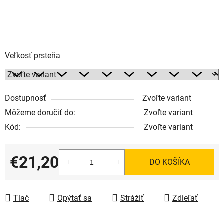
Veľkosť prsteňa
Dostupnosť
Zvoľte variant
Môžeme doručiť do:
Zvoľte variant
Kód:
Zvoľte variant
€21,20
DO KOŠÍKA
Jednotková cena:
Tlač
Opýtať sa
Strážiť
Zdieľať