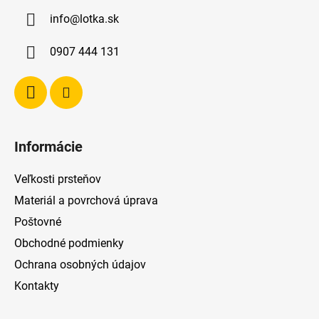
ä
info
@
lotka.sk
t
i
0907 444 131
e
Informácie
Veľkosti prsteňov
Materiál a povrchová úprava
Poštovné
Obchodné podmienky
Ochrana osobných údajov
Kontakty