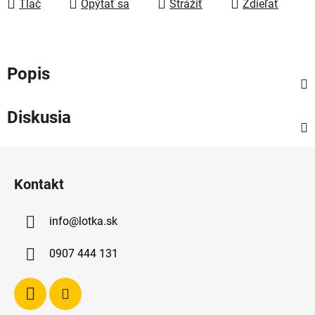
Tlač
Opýtať sa
Strážiť
Zdieľať
Popis
Diskusia
Z
á
Kontakt
p
ä
info
@
lotka.sk
t
i
0907 444 131
e