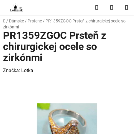
Prejsť
Hľadať
NÁKUP
na
obsah
KOŠÍK
Domov
/
Dámske
/
Prstene
/
PR1359ZGOC Prsteň z chirurgickej ocele so
zirkónmi
PR1359ZGOC Prsteň z
chirurgickej ocele so
zirkónmi
Značka:
Lotka