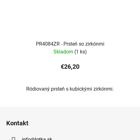
PR4084ZR - Prsteň so zirkónmi
Skladom
(1 ks)
€26,20
Ródiovaný prsteň s kubickými zirkónmi.
Z
á
Kontakt
p
ä
info
@
lotka.sk