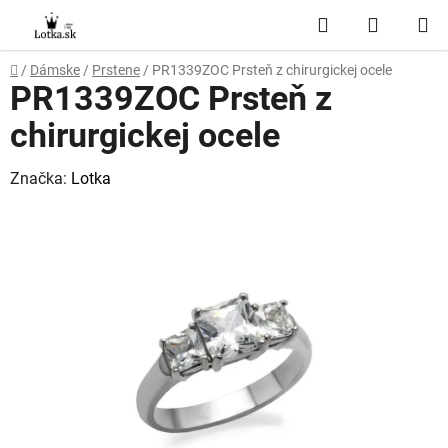
Prejsť
Hľadať
NÁKUP
na
obsah
KOŠÍK
Domov
/
Dámske
/
Prstene
/
PR1339ZOC Prsteň z chirurgickej ocele
PR1339ZOC Prsteň z
chirurgickej ocele
Značka:
Lotka