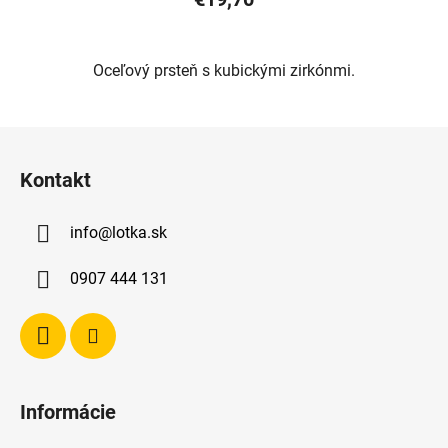
Oceľový prsteň s kubickými zirkónmi.
Z
á
Kontakt
p
ä
info
@
lotka.sk
t
i
0907 444 131
e
Informácie