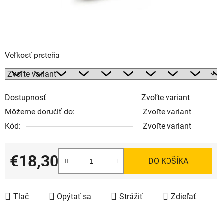
Veľkosť prsteňa
Dostupnosť
Zvoľte variant
Môžeme doručiť do:
Zvoľte variant
Kód:
Zvoľte variant
€18,30
DO KOŠÍKA
Jednotková cena:
Tlač
Opýtať sa
Strážiť
Zdieľať