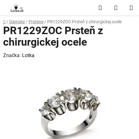
Prejsť
Hľadať
NÁKUP
na
obsah
KOŠÍK
Domov
/
Dámske
/
Prstene
/
PR1229ZOC Prsteň z chirurgickej ocele
PR1229ZOC Prsteň z
chirurgickej ocele
Značka:
Lotka