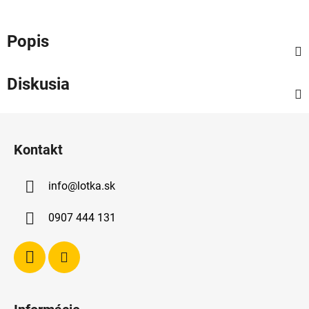
Popis
Diskusia
Z
á
Kontakt
p
ä
info
@
lotka.sk
t
i
0907 444 131
e