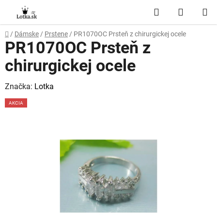
Prejsť
Hľadať
NÁKUP
na
obsah
KOŠÍK
Domov
/
Dámske
/
Prstene
/
PR1070OC Prsteň z chirurgickej ocele
PR1070OC Prsteň z
chirurgickej ocele
Značka:
Lotka
AKCIA