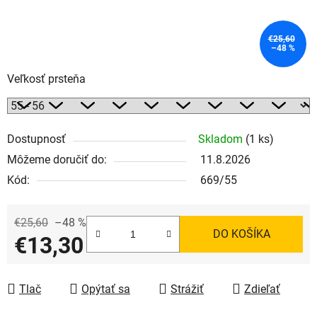
€25,60
–48 %
Veľkosť prsteňa
Dostupnosť
Skladom
(1 ks)
Môžeme doručiť do:
11.8.2026
Kód:
669/55
€25,60
–48 %
DO KOŠÍKA
€13,30
Jednotková cena:
Tlač
Opýtať sa
Strážiť
Zdieľať