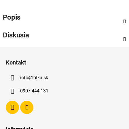
Popis
Diskusia
Z
á
Kontakt
p
ä
info
@
lotka.sk
t
i
0907 444 131
e