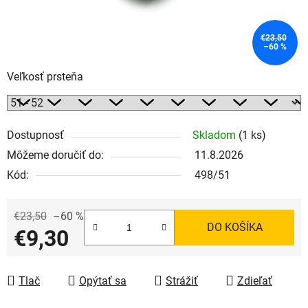
€23,50
–60 %
Veľkosť prsteňa
Dostupnosť
Skladom
(1 ks)
Môžeme doručiť do:
11.8.2026
Kód:
498/51
€23,50
–60 %
DO KOŠÍKA
€9,30
Jednotková cena:
Tlač
Opýtať sa
Strážiť
Zdieľať