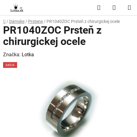
Prejsť
Hľadať
NÁKUP
na
obsah
KOŠÍK
Domov
/
Dámske
/
Prstene
/
PR1040ZOC Prsteň z chirurgickej ocele
PR1040ZOC Prsteň z
chirurgickej ocele
Značka:
Lotka
AKCIA