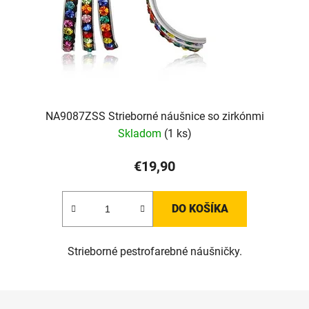
NA9087ZSS Strieborné náušnice so zirkónmi
Skladom
(1 ks)
€19,90
DO KOŠÍKA
Strieborné pestrofarebné náušničky.
Z