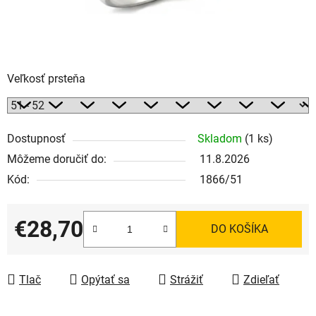
Veľkosť prsteňa
Dostupnosť
Skladom
(1 ks)
Môžeme doručiť do:
11.8.2026
Kód:
1866/51
€28,70
DO KOŠÍKA
Jednotková cena:
Tlač
Opýtať sa
Strážiť
Zdieľať