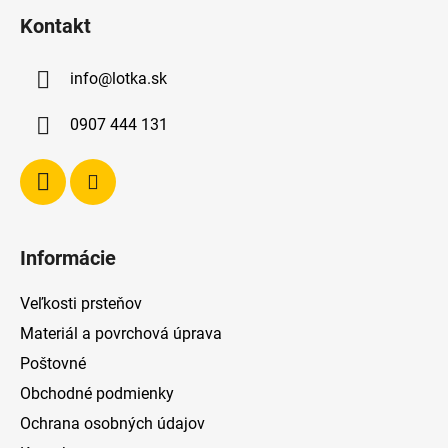
á
Kontakt
p
ä
info
@
lotka.sk
t
i
0907 444 131
e
Informácie
Veľkosti prsteňov
Materiál a povrchová úprava
Poštovné
Obchodné podmienky
Ochrana osobných údajov