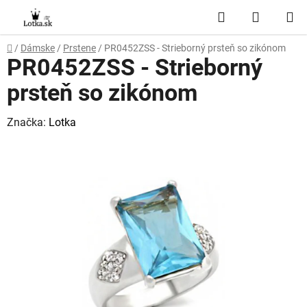
Prejsť
Hľadať
NÁKUP
na
obsah
KOŠÍK
Domov
/
Dámske
/
Prstene
/
PR0452ZSS - Strieborný prsteň so zikónom
PR0452ZSS - Strieborný
prsteň so zikónom
Značka:
Lotka